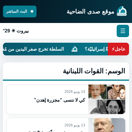
موقع صدى الضاحية
البث المباشر
☰
بيروت ☀ 29°
عاجل
⚡
مُستعمَرةً إسرائيليّة؟
السلطة تخرج صفر اليدين من مُفاوض
الوسم:
القوات اللبنانية
14 يونيو 2026
كي لا ننسى “مجزرة إهدن”
13 يونيو 2026