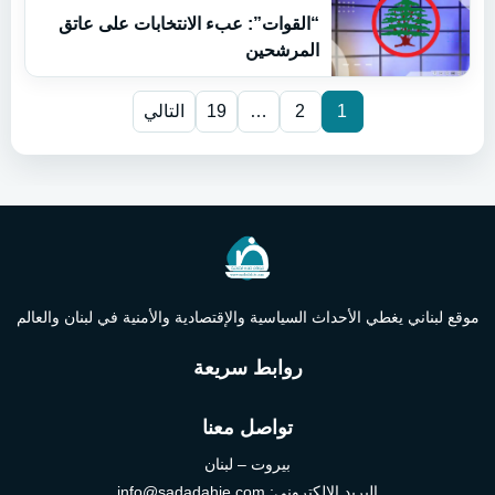
“القوات”: عبء الانتخابات على عاتق
المرشحين
1
2
…
19
التالي
موقع لبناني يغطي الأحداث السياسية والإقتصادية والأمنية في لبنان والعالم
روابط سريعة
تواصل معنا
بيروت – لبنان
البريد الإلكتروني:
info@sadadahie.com