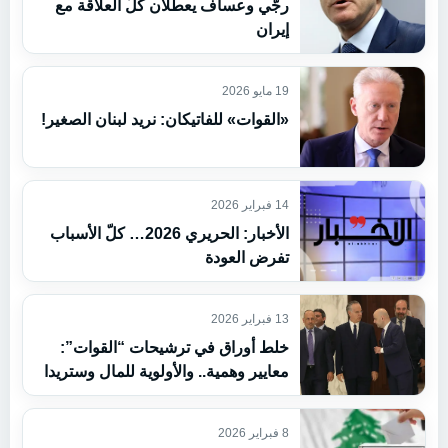
رجّي وعساف يعطّلان كلّ العلاقة مع
إيران
19 مايو 2026
«القوات» للفاتيكان: نريد لبنان الصغير!
14 فبراير 2026
الأخبار: الحريري 2026… كلّ الأسباب
تفرض العودة
13 فبراير 2026
خلط أوراق في ترشيحات “القوات”:
معايير وهمية.. والأولوية للمال وستريدا
8 فبراير 2026