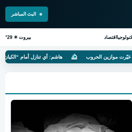
البث المباشر
نولوجيا
اقتصاد
بيروت ☀ 29°
الحروب
هاشم: أي تنازل أمام “الكيان” سيدفعه إلى الم