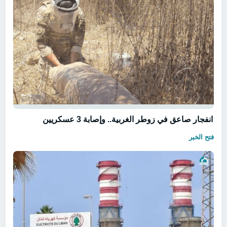
انفجار صاعق في زوطر الغربية.. وإصابة 3 عسكريين
فتح الخبر