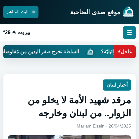
موقع صدى الضاحية
البث المباشر
☰
بيروت ☀ 29°
عاجل
⚡
ً إسرائيليّة؟
السلطة تخرج صفر اليدين من مُفاوضات روما
أخبار لبنان
مرقد شهيد الأمة لا يخلو من
الزوار.. من لبنان وخارجه
26/04/2025 · Mariam Elzein