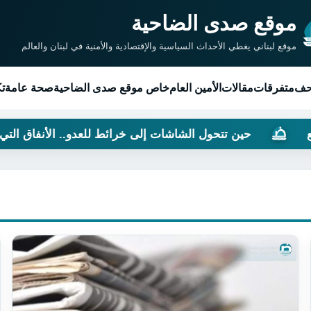
موقع صدى الضاحية
موقع لبناني يغطي الأحداث السياسية والإقتصادية والأمنية في لبنان والعالم
حف
متفرقات
مقالات
الأمين العام
خاص موقع صدى الضاحية
صحة عامة
تك
 تتحول الشاشات إلى خرائط للعدو.. الأنفاق التي غيّرت موازين