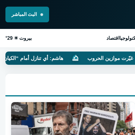
البث المباشر
نولوجيا
اقتصاد
بيروت ☀ 29°
 الحروب
هاشم: أي تنازل أمام “الكيان” سيدفعه إلى ال