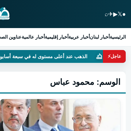
⌕
✈
▶
𝕏
●
الرئيسية
أخبار لبنان
أخبار عربية
أخبار إقليمية
أخبار عالمية
عناوين الص
الذهب عند أعلى مستوى له في سبعة أسابيع
حين
عاجل
⚡
الوسم:
محمود عباس