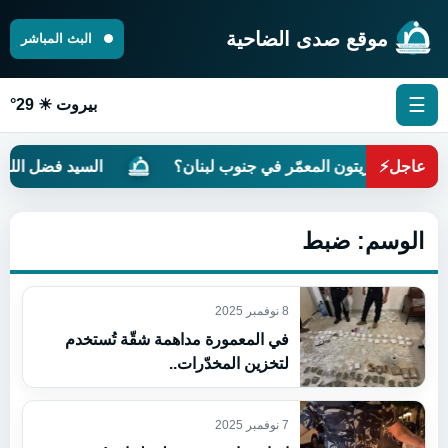
موقع صدى الضاحية
البث المباشر
☰
بيروت ☀ 29°
عاجل
⚡
 تدمير الزيتون المعمّر في جنوب لبنان؟
السيد فضل الله: ا
الوسم:
ضبط
8 نوفمبر 2025
في المعمورة مداهمة شقّة تُستخدم
لتخزين المخدّرات..
7 نوفمبر 2025