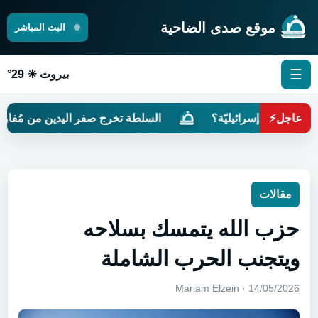
موقع صدى الضاحية
البث المباشر
☰
بيروت ☀ 29°
عاجل
⚡
َرةً إسرائيليّة؟
السلطة تخرج صفر اليدين من مُفاوضات رو
مقالات
حزب الله يتمسك بسلاحه
ويتجنب الحرب الشاملة
14/05/2026 · Mariam Elzein