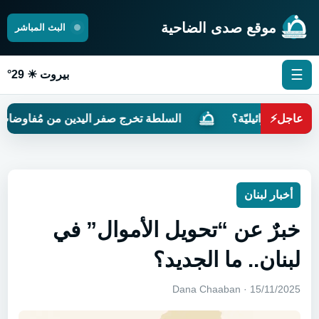
موقع صدى الضاحية
البث المباشر
☰
بيروت ☀ 29°
عاجل
⚡
ً إسرائيليّة؟
السلطة تخرج صفر اليدين من مُفاوضات روما
أخبار لبنان
خبرٌ عن “تحويل الأموال” في
لبنان.. ما الجديد؟
15/11/2025 · Dana Chaaban