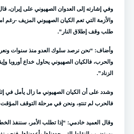
وفي إشارته إلى العدوان الصهيوني على إيران، قا
والأزمة التي تعم الكيان الصهيوني المزيف -رغم امت
طلب وقف إطلاق النار”.
وأضاف: “نحن نرصد سلوك العدو منذ سنوات ونعرفه ج
والحرب، فالكيان الصهيوني يحاول خداع أوروبا وإي
الزناد”.
وشدد على أن الكيان الصهيوني ما زال يأمل في إث
فالحرب لم تنتهِ، ونحن في مرحلة التوقف المؤقت ل
وقال العميد خادمي: “إذا تطلب الأمر، سننفذ الخطط 
وسنضرب النقاط التي حددناها وأعددناها، فنحن نفهم 