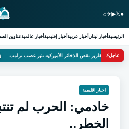
⌕
✈
▶
𝕏
●
الرئيسية
أخبار لبنان
أخبار عربية
أخبار إقليمية
أخبار عالمية
عناوين الص
تقارير نقص الذخائر الأميركية تثير غضب ترامب
لبن
عاجل
⚡
اخبار اقليمية
خادمي: الحرب لم تنتهِ
الخطر..