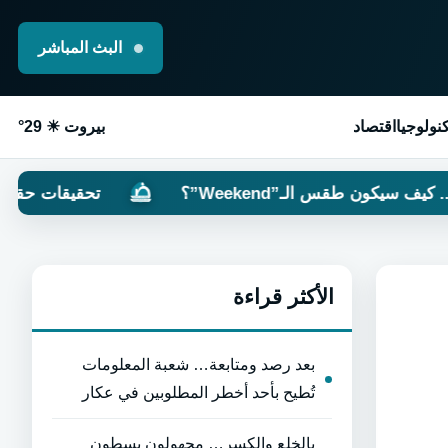
البث المباشر
نولوجيا
اقتصاد
بيروت ☀ 29°
طقس الـ”Weekend”؟
تحقيقات حقوقية دولية: “
الأكثر قراءة
بعد رصد ومتابعة… شعبة المعلومات
تُطيح بأحد أخطر المطلوبين في عكار
بالخلع والكسر… مجهولون يسطون