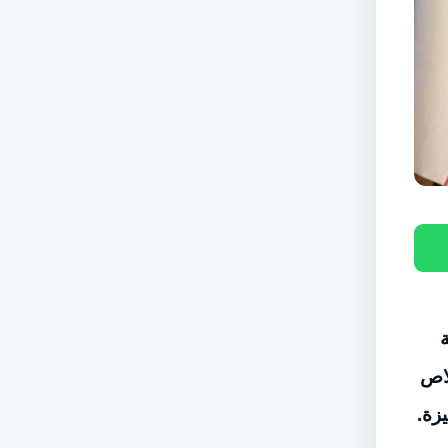
لاص
زة.