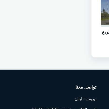
ردع
تواصل معنا
بيروت – لبنان