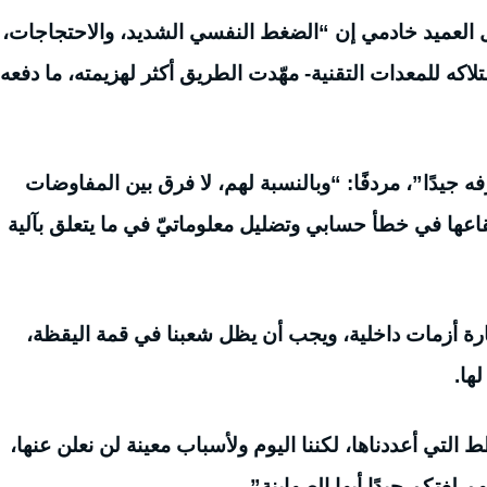
ل العميد خادمي إن “الضغط النفسي الشديد، والاحتجاجات،
لاكه للمعدات التقنية- مهّدت الطريق أكثر لهزيمته، ما دفعه
يدًا”، مردفًا: “وبالنسبة لهم، لا فرق بين المفاوضات
قاعها في خطأ حسابي وتضليل معلوماتيّ في ما يتعلق بآلية
ارة أزمات داخلية، ويجب أن يظل شعبنا في قمة اليقظة،
ها.
التي أعددناها، لكننا اليوم ولأسباب معينة لن نعلن عنها،
لغتكم جيدًا أيها الصهاينة”.