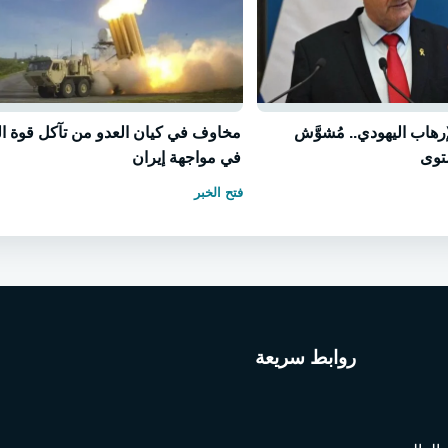
رهاب اليهودي.. مُشوَّش
مخاوف في كيان العدو من تآكل قوة ال
توى
في مواجهة إيران
فتح الخبر
روابط سريعة