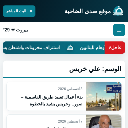
موقع صدى الضاحية
البث المباشر
☰
بيروت ☀ 29°
عاجل
⚡
 تبيع الأوهام للبنانيين
استنزاف مخزونات واشنطن بسبب ا
الوسم:
علي خريس
8 أغسطس 2026
بدء أعمال تعبيد طريق القاسمية –
صور.. وخريس يشيد بالخطوة
7 أغسطس 2026