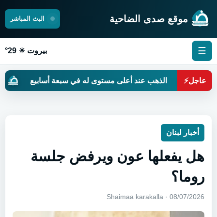
موقع صدى الضاحية
البث المباشر
☰
بيروت ☀ 29°
عاجل
⚡
الذهب عند أعلى مستوى له في سبعة أسابيع
حين ت
أخبار لبنان
هل يفعلها عون ويرفض جلسة
روما؟
08/07/2026 · Shaimaa karakalla