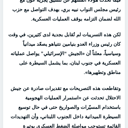
فيما تحدّث هؤلاء أنفسهم عن تنسيق يجريه عون مع
رئيس مجلس النواب نبيه بري، بهدف التواصل مع حزب
الله لضمان التزامه بوقف العمليات العسكرية.
لكن هذه التسريبات لم تُقابل بجدية لدى كثيرين، في وقت
كان رئيس وزراء العدو بنيامين نتنياهو يصعّد ميدانياً
وسياسياً، معلناً أن «الجيش “الإسرائيلي” يواصل عملياته
العسكرية في جنوب لبنان، بما يشمل السيطرة على
مناطق وتطهيرها».
وتقاطعت هذه التصريحات مع تقديرات صادرة عن جيش
الاحتلال تحدثت عن «استمرار العمليات الهجومية
باستخدام المسيّرات والصواريخ حتى في حال توسيع
السيطرة الميدانية داخل الجنوب اللبناني، وأن التهديدات
القائمة تستوجب مواصلة الضغط العسكري بوتيرة