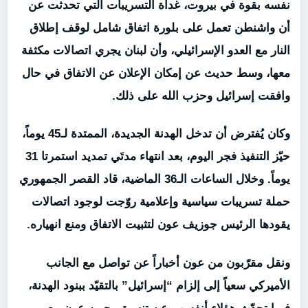
نفسه بقوة في بيروت، غداة التسريبات التي تحدثت عن
أن واشنطن تعمل على بلورة اتفاق شامل لوقف إطلاق
النار مع العدو الإسرائيلي، وأن لبنان يجري اتصالات مكثفة
معها، وسط حديث عن إمكان الإعلان عن الاتفاق في حال
وافقت إسرائيل وحزب الله على ذلك.
وكان يُفترض أن تدخل الهدنة الجديدة، الممتدة لـ45 يوماً،
حيّز التنفيذ فجر اليوم، بعد انتهاء مدتَي تمديد استمرتا 31
يوماً. وخلال الساعات الـ36 الماضية، قاد القصر الجمهوري
حملة تسريبات سياسية وإعلامية روّجت لوجود اتصالات
يقودها الرئيس جوزيف عون لتثبيت الاتفاق ومنع انهياره.
ونقل مقرّبون من عون أخباراً عن تواصل مع الجانب
الأميركي سعياً إلى إلزام “إسرائيل” بالتقيّد ببنود الهدنة،