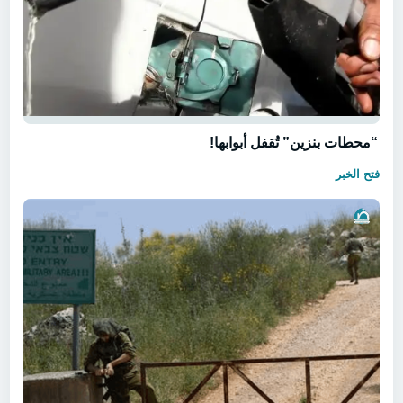
“محطات بنزين” تُقفل أبوابها!
فتح الخبر