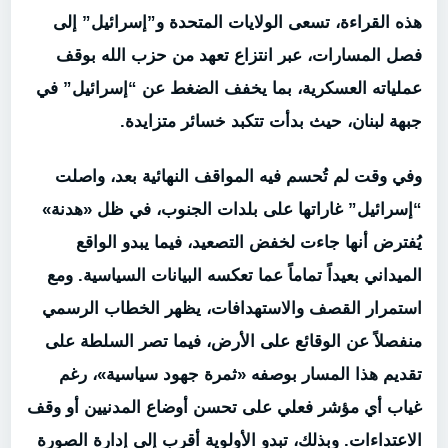
هذه القراءة، تسعى الولايات المتحدة و”إسرائيل” إلى
فصل المسارات، عبر انتزاع تعهد من حزب الله بوقف
عملياته العسكرية، بما يخفف الضغط عن “إسرائيل” في
جبهة لبنان، حيث بدأت تتكبد خسائر متزايدة.
وفي وقت لم تُحسم فيه المواقف النهائية بعد، واصلت
“إسرائيل” غاراتها على بلدات الجنوب، في ظل «هدنة»
يُفترض أنها جاءت لخفض التصعيد، فيما يبدو الواقع
الميداني بعيداً تماماً عما تعكسه البيانات السياسية. ومع
استمرار القصف والاستهدافات، يظهر الخطاب الرسمي
منفصلاً عن الوقائع على الأرض، فيما تصر السلطة على
تقديم هذا المسار بوصفه «ثمرة جهود سياسية»، رغم
غياب أي مؤشر فعلي على تحسن أوضاع المدنيين أو وقف
الاعتداءات. وبذلك، تبدو الأولوية أقرب إلى إدارة الصورة