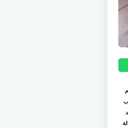
أمام
ب
ستنفد
لة