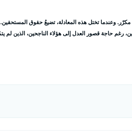
هذه حال الدولة التي لا تزال تسير وفق نظام 6 و6 مكرّر. وعندما تختل هذه المعادلة، تضيعُ حقوق المستحقين.
، رغم حاجة قصور العدل إلى هؤلاء الناجحين، الذين لم يتمّ