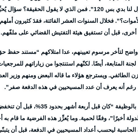
لنا خلّي وزير العدل يطلبكن وأنا باخدكن، ومرّة يقول لنا بدي بس 120”. فمن الذي لا يقول الحقيقة؟ سؤال يُح
أموات؟”. فخلال السنوات العشر الفائتة، فقدَ كثيرون أملهم
أخرى، قبل أن تستفيق هيئة التفتيش القضائي على ملفّهم.
سبب واضح لتأخر مرسوم تعيينهم، عدا امتلاكهم “مستند حفظ ح
نة المتابعة، أيضًا. لكنّهم استنتجوا من زياراتهم للمرجعيا
زن الطائفي. ويسترجع هؤلاء ما قاله البعض ومنهم وزير الع
نا، رغم أنه يعرف أن عدد المسيحيين في هذه الدفعة صفر”.
مع العلم أن عدد المسيحيين بين الناجحين الراغبين بالوظيفة “كان قبل أربعة أشهر بحدود 35%، قبل أ
ي الدولة أخيرًا”، وفقًا لحمية. وما يُعزِّز هذه الفرضية ما قام به أ
 الحاسبة ليحسب أعداد المسيحيين في الدفعة، قبل أن يتبنّ