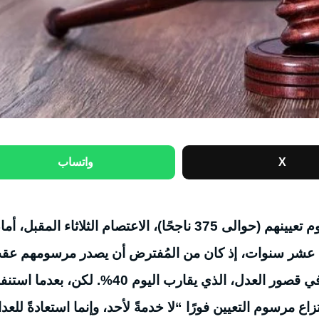
X
واتساب
يعتزم المساعدون القضائيون الذين لم يصدر مرسوم تعيينهم (حوالى 375 ناجحًا)، الاعتصام الثلاثاء المقبل، 
منذ عشر سنوات، إذ كان من المُفترض أن يصدر مرسومهم عق
تعيين الدفعة الرابعة في عام 2014، وسدّ الشغور في قصور العدل، الذي يقارب اليوم 40%. لكن، بعدما ا
ع مرسوم التعيين فورًا “لا خدمةً لأحد، وإنما استعادةً للعدا