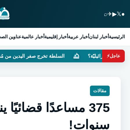
⌕
✈
▶
𝕏
●
الرئيسية
أخبار لبنان
أخبار عربية
أخبار إقليمية
أخبار عالمية
عناوين الص
ليّة؟
السلطة تخرج صفر اليدين من مُفاوضات روما
عاجل
⚡
مقالات
سنوات!