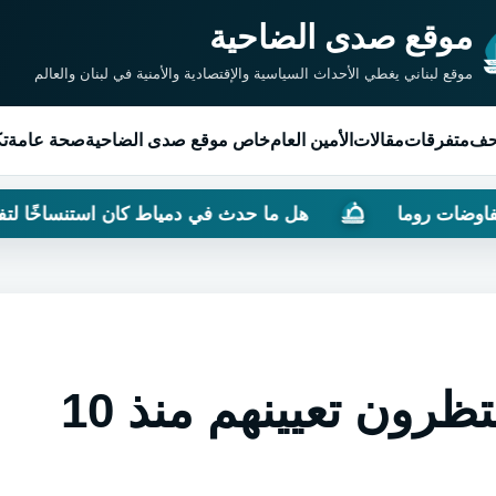
موقع صدى الضاحية
موقع لبناني يغطي الأحداث السياسية والإقتصادية والأمنية في لبنان والعالم
حف
متفرقات
مقالات
الأمين العام
خاص موقع صدى الضاحية
صحة عامة
تك
هل ما حدث في دمياط كان استنساخًا لتفجير مرفأ بيروت
375 مساعدًا قضائيًا ينتظرون تعيينهم منذ 10