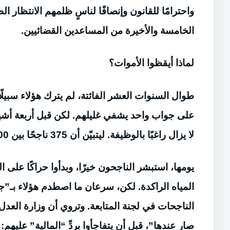
واحترامًا للقانون وإنصافًا لناسٍ ظلمهم الانتظار ا
الخامسة والأخيرة من المساعدين القضائيين.
لماذا أيقظوا الأموات؟
طوال السنوات العشر الفائتة، لم يترك هؤلاء سبيلًا
على جواب واحد يشفي غليلهم. لكن قبل أربعة أشه
لا يزال راغبًا بالوظيفة. ليتبيّن أن 375 ناجحًا بين 200 كاتب و175 مباشِرًا يريدونها، ويتم تبليغ وزارة العدل بذلك.
يومها، استبشر الناجحون خيرًا، وبدأوا حراكًا على
المياه الراكدة. لكن، سرعان ما اصطدم هؤلاء بـ”
الناجحات في لجنة المتابعة. وتروي أن وزارة العدل 
صار عندها”، قبل أن يتفاجأوا بردِّ “المالية” عليه