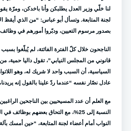
لجنة المتابعة. وتسأل أبو عباس: “من الذي أيقظ ال
بصدور مرسوم التعيين، ودبّروا أمورهم في وظائف 
الناجحون خلال كلّ الفترة الفائتة، لم يُبلّغوا ب
قانوني من المجلس النيابي”، تقول داليا حمية، من لج
السياسية، أن السبب واحد لا شريك له، وهو اللاتوا
عادل نصّار نفسه “عندما ردّ علينا بالقول إنه يريد
النسبة إلى 25%، مع التحاق بعضهم بوظائف ف
النواب أمام أعضاء لجنة المتابعة، “حين أمسك بآلة