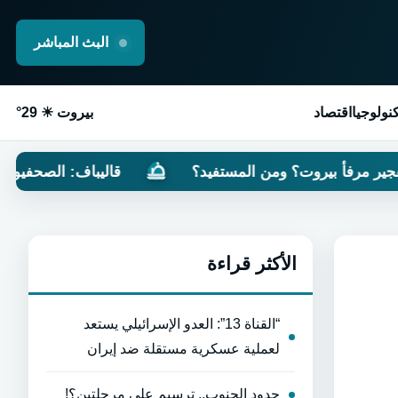
البث المباشر
نولوجيا
اقتصاد
بيروت ☀ 29°
؟ ومن المستفيد؟
قاليباف: الصحفيون مجاهدون.. الوع
الأكثر قراءة
“القناة 13”: العدو الإسرائيلي يستعد
لعملية عسكرية مستقلة ضد إيران
حدود الجنوب.. ترسيم على مرحلتين؟!