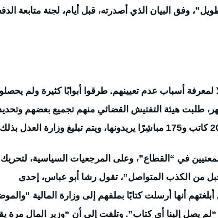
لطويل”، وفق البيان الذي أصدرته، قبل أيام، لجنة متابعة الدف
 لمعرفة أسباب عدم تعيينهم. طرقوا أبوابًا كثيرة ولم يحصلوا
ر، طلبت هيئة التفتيش القضائي منهم تجميع بعضهم وتحديد
 المعنيين في “القطاع”، وعلى المرجعيات السياسية، لتحريك
جبل من الكذب المتواصل”، تقول رشا أبو عباس، إحدى
أبلغتهم أنها أرسلت كتابًا بملفهم إلى وزارة المالية “والمو
م: “لم يصل إلينا أي كتاب”. وتلفت إلى أن “وزير المال مرة ي