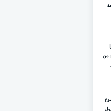
عة
 من
ضوع
قول