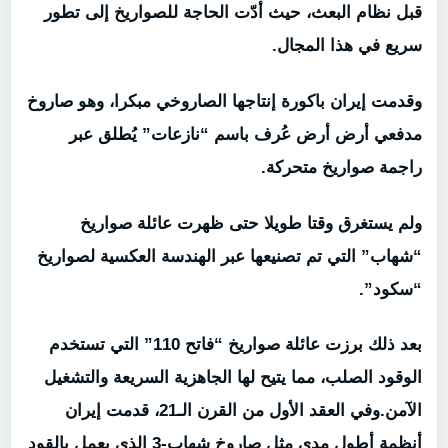
قبل نظام البعث، حيث أدّت الحاجة للصواريخ إلى تطور
سريع في هذا المجال.
وقدمت إيران باكورة إنتاجها الصاروخي مبكرا، وهو صاروخ
مدفعي أرض أرض عُرف باسم “نازعات” يُطلق عبر
راجمة صواريخ متحركة.
ولم يستغرق وقتا طويلا حتى ظهرت عائلة صواريخ
“شهاب” التي تم تصنيعها عبر الهندسة العكسية لصواريخ
“سكود”.
بعد ذلك برزت عائلة صواريخ “فاتح 110” التي تستخدم
الوقود الصلب، مما يتيح لها الجاهزية السريعة والتشغيل
الآمن.وفي العقد الأول من القرن الـ21، قدمت إيران
أنظمة أطول مدى مثل صاروخ شهاب-3 الذي يعمل بالقود