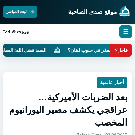
موقع صدى الضاحية
البث المباشر
☰
بيروت ☀ 29°
عاجل
⚡
تون المعمّر في جنوب لبنان؟
السيد فضل الله: المفاوضات مر
أخبار عالمية
بعد الضربات الأميركية…
عراقجي يكشف مصير اليورانيوم
المخصب