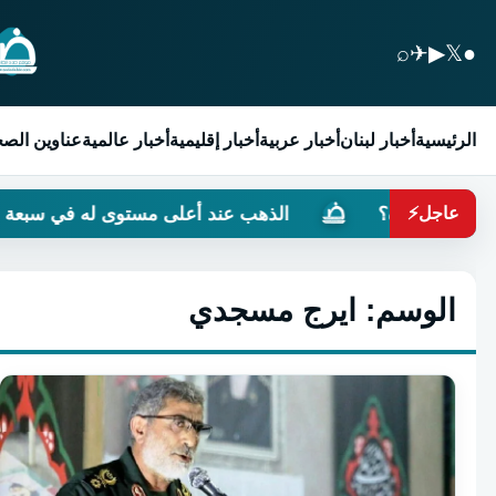
⌕
✈
▶
𝕏
●
الرئيسية
أخبار لبنان
أخبار عربية
أخبار إقليمية
أخبار عالمية
عناوين الص
اع في غزة؟
الذهب عند أعلى مستوى له في سبعة أسابي
عاجل
⚡
الوسم:
ايرج مسجدي