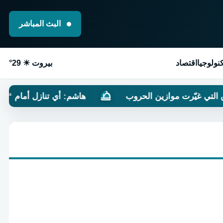
البث المباشر
نولوجيا
اقتصاد
بيروت ☀ 29°
ي غيّرت موازين الحروب
هاشم: أي تنازل أمام “الكيان”