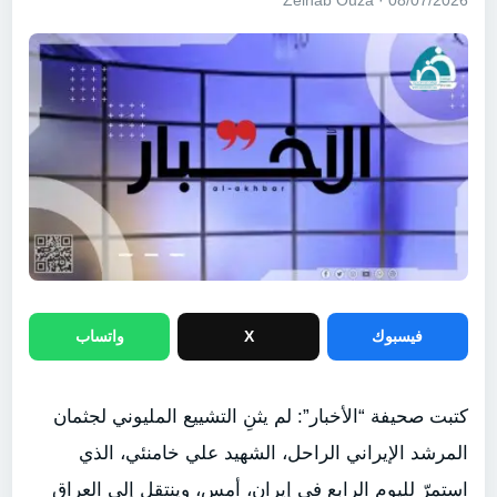
08/07/2026 · Zeinab Ouza
فيسبوك
X
واتساب
كتبت صحيفة “الأخبار”: لم يثنِ التشييع المليوني لجثمان
المرشد الإيراني الراحل، الشهيد علي خامنئي، الذي
استمرّ لليوم الرابع في إيران، أمس، وينتقل إلى العراق