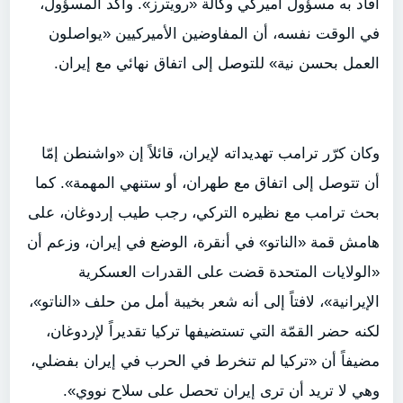
أفاد به مسؤول أميركي وكالة «رويترز». وأكد المسؤول،
في الوقت نفسه، أن المفاوضين الأميركيين «يواصلون
العمل بحسن نية» للتوصل إلى اتفاق نهائي مع إيران.
وكان كرّر ترامب تهديداته لإيران، قائلاً إن «واشنطن إمّا
أن تتوصل إلى اتفاق مع طهران، أو ستنهي المهمة». كما
بحث ترامب مع نظيره التركي، رجب طيب إردوغان، على
هامش قمة «الناتو» في أنقرة، الوضع في إيران، وزعم أن
«الولايات المتحدة قضت على القدرات العسكرية
الإيرانية»، لافتاً إلى أنه شعر بخيبة أمل من حلف «الناتو»،
لكنه حضر القمّة التي تستضيفها تركيا تقديراً لإردوغان،
مضيفاً أن «تركيا لم تنخرط في الحرب في إيران بفضلي،
وهي لا تريد أن ترى إيران تحصل على سلاح نووي».