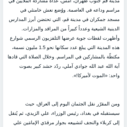
مدينة قم جنوب طهران، أمس، غداة مشاركة الملايين في
مراسم وداعه في العاصمة. ووُضع نعش خامنئي في
مسجد جمكران في مدينة قم، التي تحتضن أبرز المدارس
الدينية الشيعية وعدداً كبيراً من المراقد والمزارات.
وأظهرت لقطات جوية عرضها التلفزيون الرسمي شوارع
هذه المدينة التي يبلغ عدد سكانها نحو 1.5 مليون نسمة،
مكتظّة بالمشاركين في المراسم. وخلال الصلاة التي قادها
آية الله عبد الله جوادي آملي، ردّد حشد كبير بصوت
واحد: «الموت لأميركا!».
ومن المقرّر نقل الجثمان اليوم إلى العراق، حيث
سيستقبله في بغداد، رئيس الوزراء، علي الزيدي، ثم يُنقل
إلى كربلاء والنجف لتشييعه بجوار مرقدَي الإمامَين علي