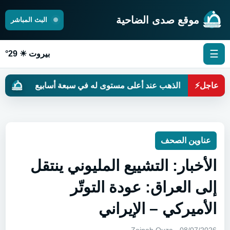
موقع صدى الضاحية
البث المباشر
☰
بيروت ☀ 29°
عاجل
⚡
الذهب عند أعلى مستوى له في سبعة أسابيع
حين تتحو
عناوين الصحف
الأخبار: التشييع المليوني ينتقل
إلى العراق: عودة التوتّر
الأميركي – الإيراني