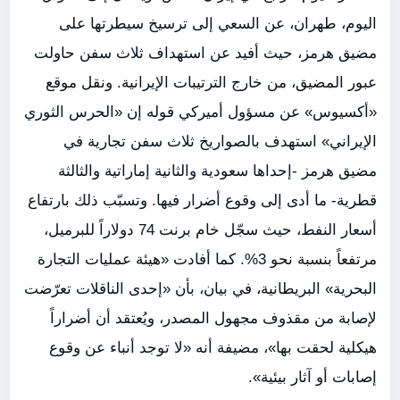
اليوم، طهران، عن السعي إلى ترسيخ سيطرتها على
مضيق هرمز، حيث أفيد عن استهداف ثلاث سفن حاولت
عبور المضيق، من خارج الترتيبات الإيرانية. ونقل موقع
«أكسيوس» عن مسؤول أميركي قوله إن «الحرس الثوري
الإيراني» استهدف بالصواريخ ثلاث سفن تجارية في
مضيق هرمز -إحداها سعودية والثانية إماراتية والثالثة
قطرية- ما أدى إلى وقوع أضرار فيها. وتسبّب ذلك بارتفاع
أسعار النفط، حيث سجّل خام برنت 74 دولاراً للبرميل،
مرتفعاً بنسبة نحو 3%. كما أفادت «هيئة عمليات التجارة
البحرية» البريطانية، في بيان، بأن «إحدى الناقلات تعرّضت
لإصابة من مقذوف مجهول المصدر، ويُعتقد أن أضراراً
هيكلية لحقت بها»، مضيفة أنه «لا توجد أنباء عن وقوع
إصابات أو آثار بيئية».