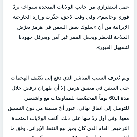
عمل استفزازي من جانب الولايات المتحدة سيواجَه بردّ
فوري وحاسم». وفي وقت لاحق، حذّرت وزارة الخارجية
الإيرانية من أن «سلوك بعض السفن في هرمز يعرّض
الملاحة للخطر ويجعل الممر غير آمن ويعرقل جهودنا
لتسهيل العبور».
ولم يُعرف السبب المباشر الذي دفع إلى تكثيف الهجمات
على السفن في مضيق هرمز، إلا أن طهران ترفض خلال
مدة الـ60 يوماً المخصّصة للمفاوضات مع واشنطن
للتوصل إلى اتفاق نهائي، عبور أيّ سفينة من دون التنسيق
معها. وفي أول ردّ منها على ذلك، ألغت الولايات المتحدة
الترخيص العام الذي كان يجيز بيع النفط الإيراني، وفق ما