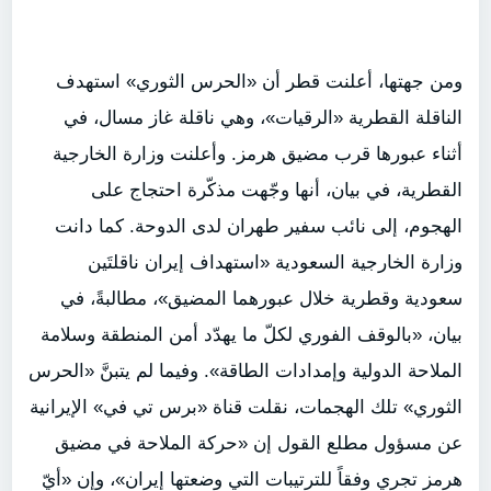
ومن جهتها، أعلنت قطر أن «الحرس الثوري» استهدف
الناقلة القطرية «الرقيات»، وهي ناقلة غاز مسال، في
أثناء عبورها قرب مضيق هرمز. وأعلنت وزارة الخارجية
القطرية، في بيان، أنها وجّهت مذكّرة احتجاج على
الهجوم، إلى نائب سفير طهران لدى الدوحة. كما دانت
وزارة الخارجية السعودية «استهداف إيران ناقلتَين
سعودية وقطرية خلال عبورهما المضيق»، مطالبةً، في
بيان، «بالوقف الفوري لكلّ ما يهدّد أمن المنطقة وسلامة
الملاحة الدولية وإمدادات الطاقة». وفيما لم يتبنَّ «الحرس
الثوري» تلك الهجمات، نقلت قناة «برس تي في» الإيرانية
عن مسؤول مطلع القول إن «حركة الملاحة في مضيق
هرمز تجري وفقاً للترتيبات التي وضعتها إيران»، وإن «أيّ