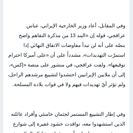
وفي المقابل، أعاد وزير الخارجية الإيراني، عباس
عراقجي، قوله إن «البند 13 من مذكرة التفاهم واضح
بنصّه على أنه لن تبدأ مفاوضات الاتفاق النهائي إذا
استمرّت التهديدات»، مشدداً على أن «على أميركا احترام
توقيعها». ولفت عراقجي، في منشور على منصة «إكس»،
إلى أن ملايين الإيرانيين احتشدوا لتشييع مرشدهم الراحل،
ولم تؤثر أيّ تهديدات فيهم ولا في قوات بلاده المسلحة.
وفي إطار التشييع المستمر لجثمان خامنئي وأفراد عائلته
الذين استشهدوا معه، توافدت حشود غفيرة إلى شوارع