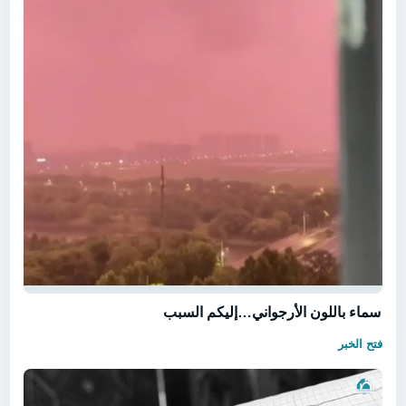
سماء باللون الأرجواني…إليكم السبب
فتح الخبر