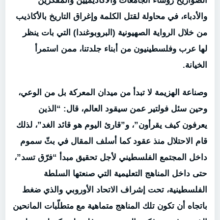
الصواريخ رؤساء الجامعات والأكاديميين والمفكّرين
والأدباء، في محاولة لقتل الكلمة وإغراق التاريخ بالأكاذيب
من خلال الرواية الصهيونية (البروبوغندا) التي بات ينظر
لها عرب وفلسطينيون من أبناء جلدتنا، ممن استمرأ
الخيانة.
وصناعة الهزيمة لا تبدأ من ميدان المعركة بل من الوعي،
وحين سئل فولتير عمن سيقود العالم، قال: “الذين
يعرفون كيف يقرأون”، و”قارئ اليوم هو قائد الغد”، لذلك
قام الاحتلال منذ عقود كما أسلف المقال في بثّ سموم
داخل المجتمع الفلسطيني لأجل تحقيق مبدأ “فرّق تسد”،
حتى داخل المناهج التعليمية التي صنعتها السلطة
الفلسطينية، تحت إشراف الاتحاد الأوروبي والذي ضغط
باتجاه أن تكون تلك المناهج متماهية مع متطلّبات المانحين