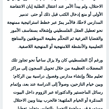
الاحتلال، ولم يبدأ الأمر عند اعتقال الطلبة إبان الانتفاضة
الأولى أو منع إدخال الكتب قبل ذلك أو حتى تدمير
المدارس لاحقًا، فالأمر يمرّ عبر خطط استراتيجية ممنهجة
نحو تعطيل العقل الفلسطيني وإشغاله بسفاسف الأمور
والقضايا الفرعية ثم التحكّم بطبيعة الموظفين والمناهج
التعليمية والأنشطة اللامنهجية أو المنهجية اللاصفية.
ورغم أنّ الفلسطيني كان ولا يزال ساعياً نحو تجاوز تلك
المعضلات العظيمة من خلال تحويل السجون إلى مراكز
تعليم مثلاً؛ وإنشاء مدارس وفصول دراسية بين الركام؛
وبين خيام النازحين، وصولاً إلى الدراسة عند بعد، وإتمام
رسائل الماجستير والدكتوراة عبر الزووم داخل البيوت
المدمّرة أو الخيام الملتهبة؛ فالحرب بيننا وبين الاحتلال
مستمرة في مواجهة التجهيل بالتعليم، وتجاوز تعطيل