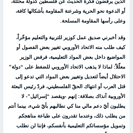
الذين يرفضون فكرة الحديث عن فلسطين كدولة محتلة،
أو الدعوة نحو الحرية وشرعنة المقاومة بأشكالها كافة،
وعلى رأسها المقاومة المسلحة.
وقد أخبرني صديق عمل كوزير للتربية والتعليم مؤخّراً،
كيف طلب منه الاتحاد الأوروبي تغيير بعض الفصول أو
المواضيع داخل بعض المواد التعليمية، فرفض الوزير
معلّلاً: لماذا لا يذهب الاتحاد الأوروبي للضغط على “دولة”
الاحتلال أيضاً لتعديل وتغيير بعض المواد التي تدعو إلى
قتل العرب أو انتهاك الحقّ الفلسطيني، فردّ رئيس البعثة
الأوروبية آنذاك بصلافة: إنهم -ويقصد “إسرائيل”- لا
يطلبون أيّ دعم مالي منا كي نطالبهم بأيّ شيء، بينما أنتم
من يطلب ذلك، وعندما تقدرون على طباعة مناهجكم
وتمويل مؤسساتكم التعليمية بأنفسكم، فإننا لن نطلب