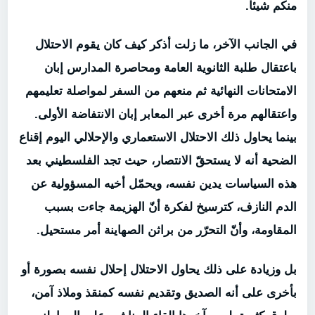
منكم شيئاً.
في الجانب الآخر، ما زلت أذكر كيف كان يقوم الاحتلال
باعتقال طلبة الثانوية العامة ومحاصرة المدارس إبان
الامتحانات النهائية ثم منعهم من السفر لمواصلة تعليمهم
واعتقالهم مرة أخرى عبر المعابر إبان الانتفاضة الأولى.
بينما يحاول ذلك الاحتلال الاستعماري والإحلالي اليوم إقناع
الضحية أنه لا يستحقّ الانتصار، حيث تجد الفلسطيني بعد
هذه السياسات يدين نفسه، ويحمّل أخيه المسؤولية عن
الدم النازف، كترسيخ لفكرة أنّ الهزيمة جاءت بسبب
المقاومة، وأنّ التحرّر من براثن الصهاينة أمر مستحيل.
بل وزيادة على ذلك يحاول الاحتلال إحلال نفسه بصورة أو
بأخرى على أنه الصديق وتقديم نفسه كمنقذ وملاذ آمن،