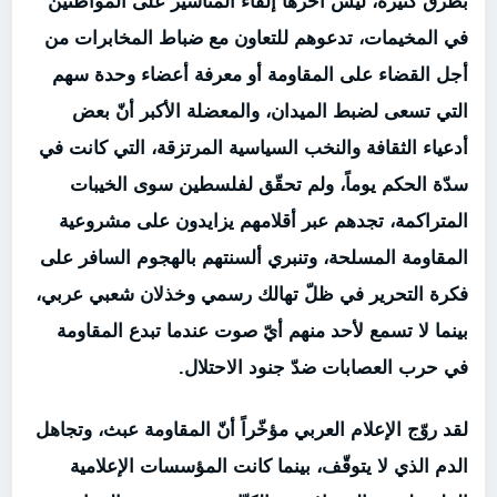
بطرق كثيرة، ليس آخرها إلقاء المناشير على المواطنين
في المخيمات، تدعوهم للتعاون مع ضباط المخابرات من
أجل القضاء على المقاومة أو معرفة أعضاء وحدة سهم
التي تسعى لضبط الميدان، والمعضلة الأكبر أنّ بعض
أدعياء الثقافة والنخب السياسية المرتزقة، التي كانت في
سدّة الحكم يوماً، ولم تحقّق لفلسطين سوى الخيبات
المتراكمة، تجدهم عبر أقلامهم يزايدون على مشروعية
المقاومة المسلحة، وتنبري ألسنتهم بالهجوم السافر على
فكرة التحرير في ظلّ تهالك رسمي وخذلان شعبي عربي،
بينما لا تسمع لأحد منهم أيّ صوت عندما تبدع المقاومة
في حرب العصابات ضدّ جنود الاحتلال.
لقد روّج الإعلام العربي مؤخّراً أنّ المقاومة عبث، وتجاهل
الدم الذي لا يتوقّف، بينما كانت المؤسسات الإعلامية