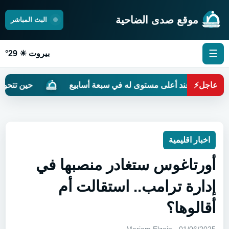
موقع صدى الضاحية
البث المباشر
☰
بيروت ☀ 29°
عاجل
⚡
ذهب عند أعلى مستوى له في سبعة أسابيع
حين تتحول الشاشا
اخبار اقليمية
أورتاغوس ستغادر منصبها في
إدارة ترامب.. استقالت أم
أقالوها؟