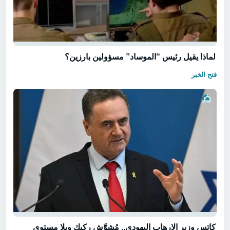
لماذا يقيل رئيس “الموساد” مسؤولين بارزين؟
فتح الخبر
كاتس وزير الإرهاب اليهودي.. مُشوَّش ركيك وبلا مستوى