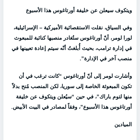
ويتكوف سيعلن عن خليفة أورتاغوس هذا الأسبوع
وفي السياق، نقلت الاستقصائية الأميركية – الإسرائيلية،
لورا لومر، أنّ
أورتاغوس ستُغادر منصبها كنائبة للمبعوث
في إدارة ترامب، بحيث
أُبلغتُ أنّه سيتم إعادة تعيينها في
منصب آخر في الإدارة”.
وأشارت لومر إلى أنّ أورتاغوس “كانت ترغب في أن
تكون المبعوثة الخاصة إلى سوريا، لكن المنصب مُنح بدلاً
منها لتوم باراك”، في حين “سيُعلن ويتكوف عن خليفة
أورتاغوس هذا الأسبوع”، وفقاً لمصادر في البيت الأبيض.
الميادين