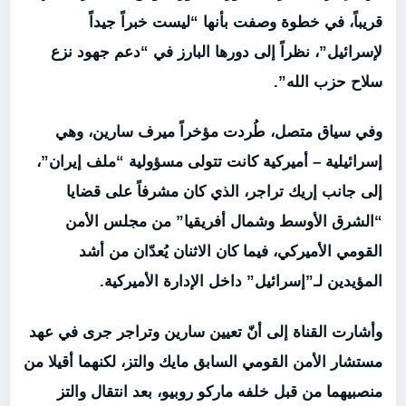
قريباً، في خطوة وصفت بأنها “ليست خبراً جيداً
لإسرائيل”، نظراً إلى دورها البارز في “دعم جهود نزع
سلاح حزب الله”.
وفي سياق متصل، طُردت مؤخراً ميرف سارين، وهي
إسرائيلية – أميركية كانت تتولى مسؤولية “ملف إيران”،
إلى جانب إريك تراجر، الذي كان مشرفاً على قضايا
“الشرق الأوسط وشمال أفريقيا” من مجلس الأمن
القومي الأميركي، فيما كان الاثنان يُعدّان من أشد
المؤيدين لـ”إسرائيل” داخل الإدارة الأميركية.
وأشارت القناة إلى أنّ تعيين سارين وتراجر جرى في عهد
مستشار الأمن القومي السابق مايك والتز، لكنهما أقيلا من
منصبيهما من قبل خلفه ماركو روبيو، بعد انتقال والتز