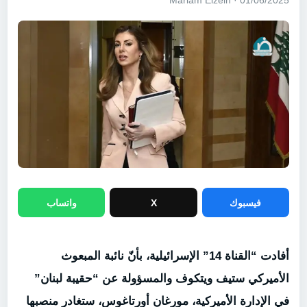
01/06/2025 · Mariam Elzein
فيسبوك
X
واتساب
أفادت “القناة 14” الإسرائيلية، بأنّ نائبة المبعوث
الأميركي ستيف ويتكوف والمسؤولة عن “حقيبة لبنان”
في الإدارة الأميركية، مورغان أورتاغوس، ستغادر منصبها