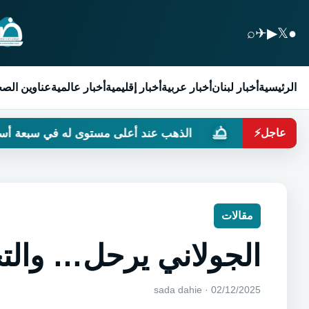
⌕
✈
▶
𝕏
●
الرئيسية
أخبار لبنان
أخبار عربية
أخبار إقليمية
أخبار عالمية
عناوين الص
؟
الذهب عند أعلى مستوى له في سبعة أسابيع
عاجل
⚡
مقالات
الجولاني يرحل… والتح
02/12/2025 · sada dahie