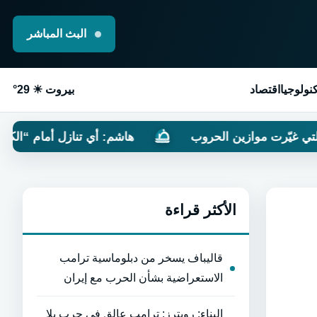
البث المباشر
نولوجيا
اقتصاد
بيروت ☀ 29°
موازين الحروب
هاشم: أي تنازل أمام “الكيان” سيدفعه 
الأكثر قراءة
قاليباف يسخر من دبلوماسية ترامب
الاستعراضية بشأن الحرب مع إيران
البناء: رويترز: ترامب عالق في حرب بلا