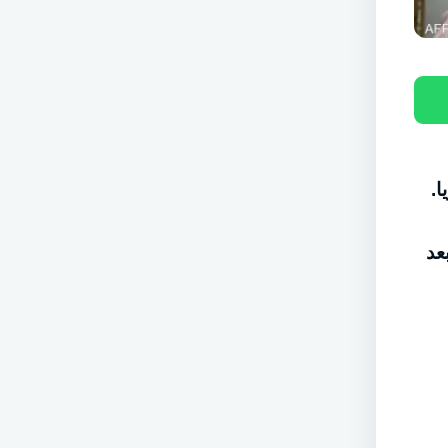
ا.
عد