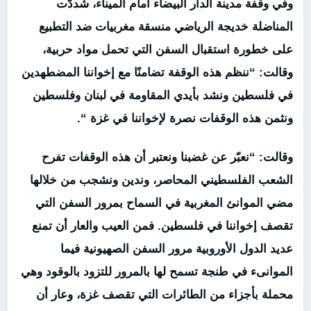
وفي وقفة مدينة الدار البيضاء أمام الميناء، شددّت
المناضلة خديجة الرياضي منسقة مغربيات ضد التطبيع
على خطورة استقبال السفن التي تحمل مواد حربية،
وقالت: “ننظم هذه الوقفة تضامنًا مع إخواننا المضطهدين
في فلسطين ونشد بأيدي المقاومة في لبنان وفلسطين
ونثمن هذه الوقفات نصرة لإخواننا في غزة “.
وقالت: “نعبّر عن غضبنا ونعتبر أن هذه الوقفات تفرح
الشعب الفلسطيني المحاصر، وندين ونشجب من خلالها
مضي الموانئ المغربية في السماح بمرور السفن التي
تقصف إخواننا في فلسطين. فمن العيب والعار أن تمنع
عديد الدول الأوروبية مرور السفن الصهيونية فيما
الموانىء في طنجة تسمح لها بالمرور للتزود بالوقود وهي
محملة بأجزاء من الطائرات التي تقصف غزة، وعار أن