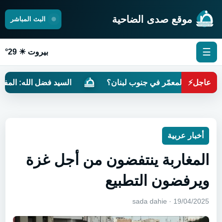
موقع صدى الضاحية
البث المباشر
☰
بيروت ☀ 29°
عاجل
⚡
يتون المعمّر في جنوب لبنان؟
السيد فضل الله: المفاوضات م
أخبار عربية
المغاربة ينتفضون من أجل غزة
ويرفضون التطبيع
19/04/2025 · sada dahie