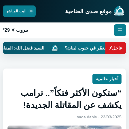
موقع صدى الضاحية
البث المباشر
☰
بيروت ☀ 29°
عاجل
⚡
تون المعمّر في جنوب لبنان؟
السيد فضل الله: المفاوضات مر
أخبار عالمية
“ستكون الأكثر فتكاً”.. ترامب
يكشف عن المقاتلة الجديدة!
23/03/2025 · sada dahie