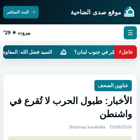
موقع صدى الضاحية
البث المباشر
☰
بيروت ☀ 29°
عاجل
⚡
 المعمّر في جنوب لبنان؟
السيد فضل الله: المفاوضات مرهون
عناوين الصحف
الأخبار: طبول الحرب لا تُقرع في
واشنطن
25/06/2024 · Shaimaa karakalla