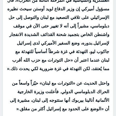
العسكرية والسياسية في المرحلة الثالثة من الحرب»، قال
مسؤول أميركي إن وزير الدفاع لويد أوستن سيحث نظيره
الإسرائيلي على تلافي التصعيد مع لبنان والتوصل إلى حل
دبلوماسي، مشيراً إلى أنه لا تغيير حتى الآن في موقف
واشنطن الخاص بتجميد شحنة القذائف الشديدة الانفجار
لإسرائيل.بدوره، وضع السفير الأميركي لدى إسرائيل
جاكوب ليو، التهدئة في غزة شرطاً أساسياً للتهدئة مع
لبنان عندما اعتبر أن «حل التوترات مع حزب الله أقرب
مما يُعتقد، لكن التهدئة في غزة ضرورية لكي يحدث ذلك
».
واحتل الحديث عن «التوترات مع لبنان» حيّزاً واسعاً من
الحراك الدبلوماسي الدولي. فأعلنت وزيرة الخارجية
الألمانية أنالينا بيربوك أنها ستتوجه إلى لبنان، مشيرة إلى
أن «الوضع على الحدود مع إسرائيل أكثر من مقلق
».