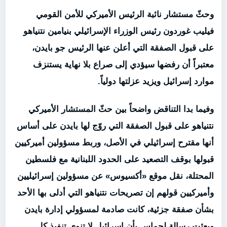
وحثّ مستشار نائبة الرئيس الأميركي للأمن القومي
فيليب غوردون رئيس الوزراء الإسرائيلي بنيامين نتنياهو
على قبول الصفقة التي أعلن عنها الرئيس جو بايدن،
معتبراً أن رفضها سيؤدي إلى صراع بلا نهاية يستنزف
موارد إسرائيل ويزيد عزلتها دولياً.
وفيما بدا التناقض واضحاً بين حثّ المستشار الأميركي
نتنياهو على قبول الصفقة التي روّج لها بايدن على أساس
أنها مقترح إسرائيلي في الأصل، وربط مسؤولين أميركيين
قبولها بوقف التصعيد على الحدود اللبنانية مع فلسطين
المحتلة، نقل موقع «أكسيوس» عن مسؤولين إسرائيليين
وأميركيين قولهم إن تصريحات نتنياهو التي أدلى بها الأحد
بشأن صفقة جزئية، كانت صادمة لمسؤولي إدارة بايدن
وبعثت رسالة لحماس بأن إسرائيل لا تنوي تنفيذ كل