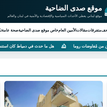
موقع صدى الضاحية
موقع لبناني يغطي الأحداث السياسية والإقتصادية والأمنية في لبنان والعالم
حف
متفرقات
مقالات
الأمين العام
خاص موقع صدى الضاحية
صحة عامة
تك
ُفاوضات روما
هل ما حدث في دمياط كان استنساخًا لت