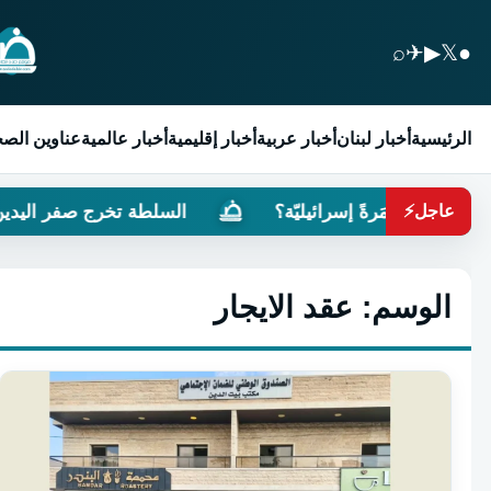
⌕
✈
▶
𝕏
●
الرئيسية
أخبار لبنان
أخبار عربية
أخبار إقليمية
أخبار عالمية
عناوين الص
مُستعمَرةً إسرائيليّة؟
السلطة تخرج صفر اليدين من م
عاجل
⚡
الوسم:
عقد الايجار