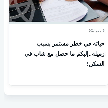
9 أبريل 2024
حياته في خطر مستمر بسبب
زميله..إليكم ما حصل مع شاب في
السكن!