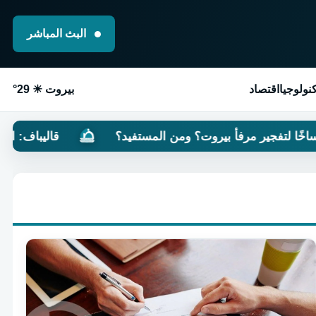
البث المباشر
نولوجيا
اقتصاد
بيروت ☀ 29°
فجير مرفأ بيروت؟ ومن المستفيد؟
قاليباف: الصحفيون