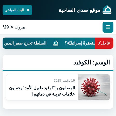
موقع صدى الضاحية
البث المباشر
☰
بيروت ☀ 29°
عاجل
⚡
بح لبنان مُستعمَرةً إسرائيليّة؟
السلطة تخرج صفر اليدين من 
الوسم:
الكوفيد
16 نوفمبر 2025
المصابون بـ”كوفيد طويل الأمد” يحملون
علامات غريبة في دمائهم!