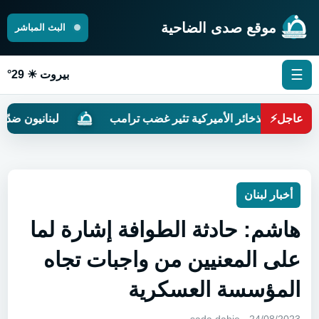
موقع صدى الضاحية
البث المباشر
☰
بيروت ☀ 29°
عاجل
⚡
 نقص الذخائر الأميركية تثير غضب ترامب
لبنانيون ضدّ التطبي
أخبار لبنان
هاشم: حادثة الطوافة إشارة لما
على المعنيين من واجبات تجاه
المؤسسة العسكرية