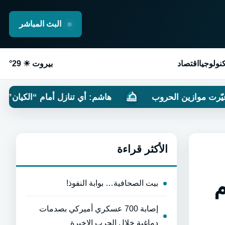
البث المباشر
نولوجيا
اقتصاد
بيروت ☀ 29°
حروب
هاشم: أي تنازل أمام “الكيان” سيدفعه إلى المزي
الأكثر قراءة
م
بيت الصحافية… بوابة النفوذ!
إصابة 700 عسكري أميركي بصدمات
دماغية خلال الحرب الاخيرة