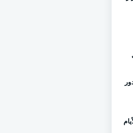
ور
يام