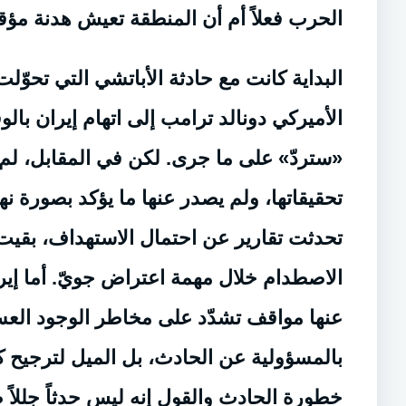
الحرب فعلاً أم أن المنطقة تعيش هدنة مؤق
البداية كانت مع حادثة الأباتشي التي تحوّ
الأميركي دونالد ترامب إلى اتهام إيران بال
«ستردّ» على ما جرى. لكن في المقابل، لم
تحقيقاتها، ولم يصدر عنها ما يؤكد بصورة نه
تحدثت تقارير عن احتمال الاستهداف، بقيت
الاصطدام خلال مهمة اعتراض جويّ. أما إير
عنها مواقف تشدّد على مخاطر الوجود الع
بالمسؤولية عن الحادث، بل الميل لترجيح 
خطورة الحادث والقول إنه ليس حدثاً جللاً 