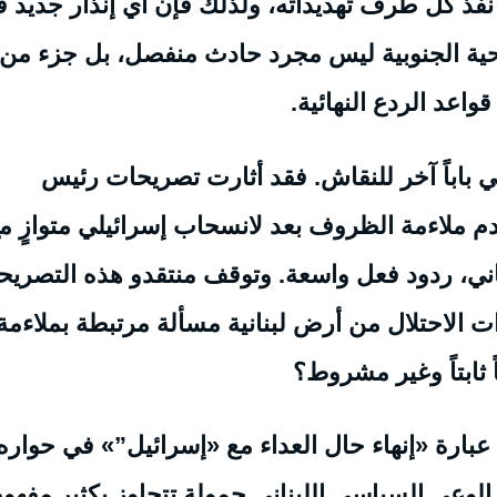
ث نفّذ كل طرف تهديداته، ولذلك فإن أي إنذار جديد 
حية الجنوبية ليس مجرد حادث منفصل، بل جزء من
عد الردع النهائية.
 باباً آخر للنقاش. فقد أثارت تصريحات رئيس
 ملاءمة الظروف بعد لانسحاب إسرائيلي متوازٍ م
ي، ردود فعل واسعة. وتوقف منتقدو هذه التصريح
الاحتلال من أرض لبنانية مسألة مرتبطة بملاءمة
 ثابتاً وغير مشروط؟
عبارة «إنهاء حال العداء مع «إسرائيل”» في حواره
الوعي السياسي اللبناني حمولة تتجاوز بكثير مفهو