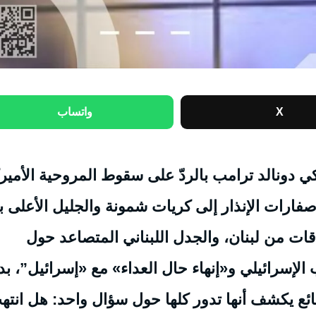
X
واتساب
كي دونالد ترامب بالردّ على سقوط المروحية الأمير
فارات الإنذار إلى كريات شمونة والجليل الأعلى ب
اقات من لبنان، والجدل اللبناني المتصاعد حول
لإسرائيلي و«إنهاء حال العداء» مع «إسرائيل”، ب
وقائع يكشف أنها تدور كلها حول سؤال واحد: هل انته