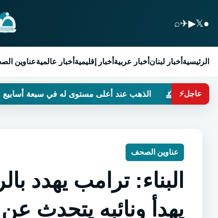
⌕
✈
▶
𝕏
●
الرئيسية
أخبار لبنان
أخبار عربية
أخبار إقليمية
أخبار عالمية
عناوين الص
الذهب عند أعلى مستوى له في سبعة أسابيع
حين تت
عاجل
⚡
عناوين الصحف
البناء: ترامب يهدد با
يهدأ ونائبه يتحدث عن