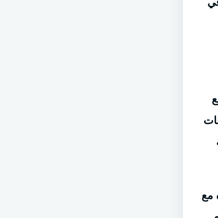
في
ع
ات
 مع
م