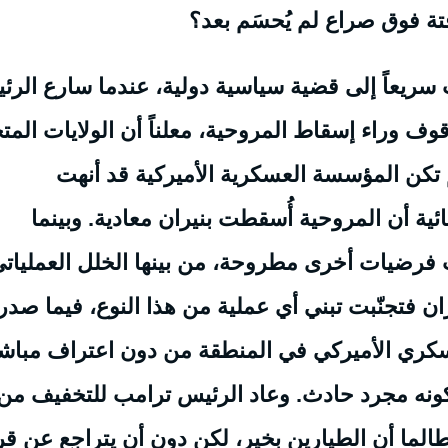
تة فوق صراع لم يُحسَم بعد؟
لت سريعاً إلى قضية سياسية دولية، عندما سارع الر
وقوف وراء إسقاط المروحية، معلناً أن الولايات المت
 تكن المؤسسة العسكرية الأميركية قد أنهت
ائية أن المروحية أُسقطت بنيران معادية. وبينما
 فرضيات أخرى مطروحة، من بينها الخلل العملياتي
ان فتجنّبت تبني أي عملية من هذا النوع، فيما صد
سكري الأميركي في المنطقة من دون اعتراف مباش
كونه مجرد حادث. وعاد الرئيس ترامب للتخفيف من
طالما أن الطيارين بخير، لكن دون أن يتراجع عن قر