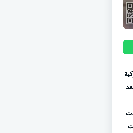
كية
عد
دت
ت