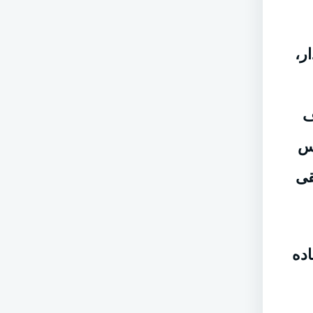
ر،
ف
يس
قى
ده