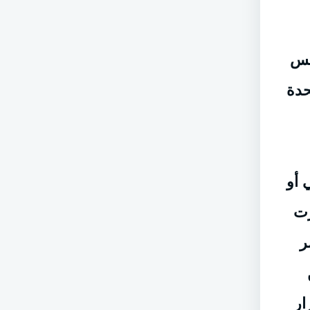
ئيس
حدة
 أو
رت
ر
ار