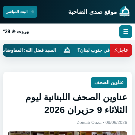
موقع صدى الضاحية
البث المباشر
☰
بيروت ☀ 29°
عاجل
⚡
معمّر في جنوب لبنان؟
السيد فضل الله: المفاوضات مرهونة ب
عناوين الصحف
عناوين الصحف اللبنانية ليوم
الثلاثاء 9 حزيران 2026
09/06/2026 · Zeinab Ouza