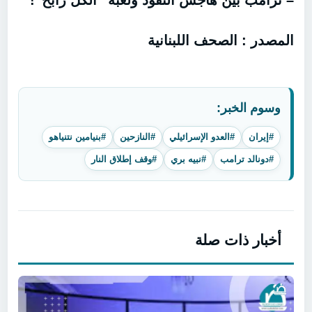
– ترامب بين هاجس النفوذ ولعبة “الكل رابح”!
المصدر : الصحف اللبنانية
وسوم الخبر:
#إيران
#العدو الإسرائيلي
#النازحين
#بنيامين نتنياهو
#دونالد ترامب
#نبيه بري
#وقف إطلاق النار
أخبار ذات صلة