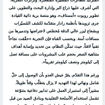
المتزايد للطائرات المُسيّرة المتفجّرة. وتركّزت التجربة،
التي أشرف عليها ذراع البر وإدارة البحث والتطوير، على
تطوير روبوت «أمستاف»، وهو منصة برية ذاتية القيادة
جرى تزويدها بأنظمة رادار متقدّمة لكشف المُسيّرات
وبشعاع ليزر عالي الدقة مُخصّص لاعتراضها وتدميرها من
مسافات آمنة. وبحسب القناة فإن التجربة «حقّقت نجاحاً
تقنياً لافتاً، حيث تمكّن النظام، من تحديد وإصابة أهداف
متناهية الصغر بحجم علب المشروبات على مسافة تصل
إلى كيلومتر ونصف كيلومتر تقريباً».
ورغم هذا التقدّم، يقرّ جيش العدو بأن الوصول إلى حلّ
شامل ونهائي لهذا التهديد لا يزال يتطلّب وقتاً طويلاً،
مشيراً إلى استمرار العمل على تدابير دفاعية متنوّعة
تشمل استخدام الأسلحة التقليدية وبنادق الصيد من قبل