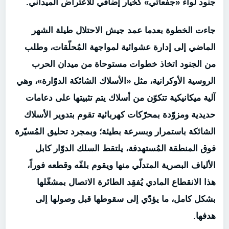
جنود لواء «جفعاتي» كخيار إضافي للاعتراض الميداني.
جاءت الخطوة بعدما عمد جيش الاحتلال طيلة الشهر
الماضي إلى إدارة عشوائية لمواجهة المُحلّقات، وطلب
من الجنود اتخاذ خطوات مستوحاة من ميدان الحرب
الروسية الأوكرانية، مثل «الأسلاك الشائكة الدوّارة»، وهي
آلية ميكانيكية تتكوّن من أسلاك يتم تثبيتها على دعامات
حديدية ومزوّدة بمحرّكات كهربائية تقوم بتدوير الأسلاك
الشائكة باستمرار وبسرعة بطيئة؛ وبمجرد تحليق المُسيّرة
فوق المنطقة المُستهدفة، يلتقط السلك الدوّار كابل
الألياف البصرية المتدلّي منها ويقوم بلفّه وقطعه فوراً،
هذا الانقطاع المادي يُفقِد الطائرة الاتصال بمشغّلها
بشكل كامل، ما يؤدّي إلى سقوطها قبل وصولها إلى
هدفها.