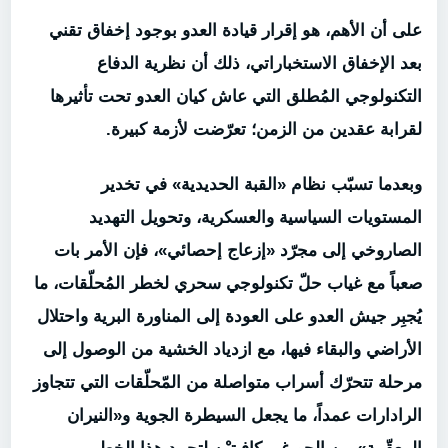
على أن الأهم، هو إقرار قيادة العدو بوجود إخفاق تقني
بعد الإخفاق الاستخباراتي، ذلك أن نظرية الدفاع
التكنولوجي المُطلق التي عاش كيان العدو تحت تأثيرها
لقرابة عقدين من الزمن؛ تعرّضت لأزمة كبيرة.
وبعدما تسبّب نظام «القبة الحديدية» في تخدير
المستويات السياسية والعسكرية، وتحويل التهديد
الصاروخي إلى مجرّد «إزعاج إحصائي»، فإن الأمر بات
صعباً مع غياب حلّ تكنولوجي سحري لخطر المُحلّقات، ما
يُجبِر جيش العدو على العودة إلى المناورة البرية واحتلال
الأراضي والبقاء فيها، مع ازدياد الخشية من الوصول إلى
مرحلة تتحرّك أسراب متواصلة من المّحلّقات التي تتجاوز
الرادارات عمداً، ما يجعل السيطرة الجوية و«النيران