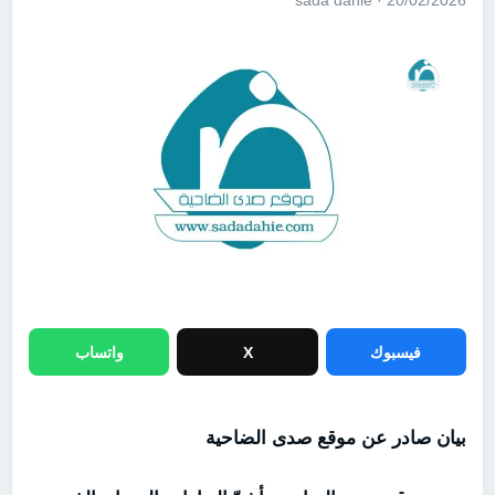
20/02/2026 · sada dahie
فيسبوك
X
واتساب
بيان صادر عن موقع صدى الضاحية