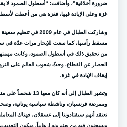
ضرورة أخلاقية”، وأضافت: “أسطول الصمود لا يقدم 
غزة وعلى الإبادة فيها، فغزة هي من أعطت لأسطول
وشاركت الطبال في عام 9
مسقط رأسها، كما سعت للإبحار مرات عدّة في س
من تحقيق ذلك في أسطول الصمود، وكانت مهمتها ا
الحصار عن القطاع، وحثّ شعوب العالم على النز
إيقاف الإبادة في غزة.
وتشير الطبال إلى أنه
وممرضة فرنسيان، وناشطة سياسية يونانية، وصحافي 
نعتقد أنهم سيقتادوننا إلى عسقلان، فهناك المعا
ويسجنون فيه من يعتبرونه إرهابياً، ويكون التعذيب، 