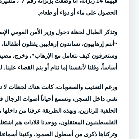
الحصول على ماء أو دواء أو طعام.
وتذكر الطبال لحظة دخول وزير الأمن القومي الإسر
“أنتم إرهابيون، تساندون إرهابيين يقتلون أطفال
وستعرفون كيف نتعامل مع الإرهاب”، وخرج، مضيفة
أساساً، وقلنا لأنفسنا إما ننام أو يتم القضاء علينا.
ورغم التعذيب والصعوبات، كانت هناك لحظات لا تنس
نغني داخل السجن، ونسمع أحياناً أصوات الرجال في ا
الخلفية للزنازين، وبهذه الطريقة عرفنا من داخلها م
الفلسطينيون المعتقلون، ووجدنا قلادات هم اشتغلو
وتركناها ذكرى من أسطول الصمود، وكتبنا أسماءنا