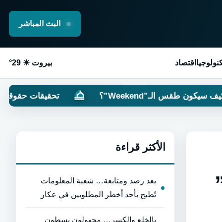
البث المباشر
نولوجيا
اقتصاد
بيروت ☀ 29°
Weekend”؟
تحقيقات حقوقية دولية: “الكيان”
الأكثر قراءة
بعد رصد ومتابعة… شعبة المعلومات
تُطيح بأحد أخطر المطلوبين في عكار
بالخلع والكسر… مجهولون يسطون