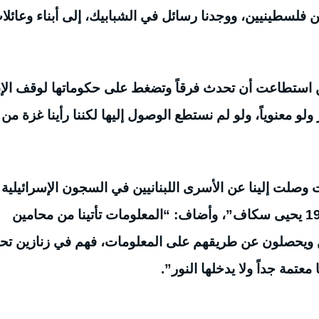
ين فلسطينيين، ووجدنا رسائل في الشبابيك، إلى أبناء وعائلا
ن استطاعت أن تحدث فرقاً وتضغط على حكوماتها لوقف الإب
 معنوياً، ولو لم نستطع الوصول إليها لكننا رأينا غزة من
 وصلت إلينا عن الأسرى اللبنانيين في السجون الإسرائيلية 
عددهم 21، إلى جانب الأسير المعتقل منذ عام 1978 يحيى سكاف”، وأضاف: “المعلومات تأتينا من محامين
ين ويحصلون عن طريقهم على المعلومات، فهم في زنازين ت
تمة جداً ولا يدخلها النور”.