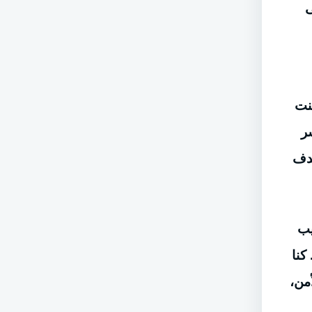
ى
نت
ر
هدف
بيب
كنا
من،