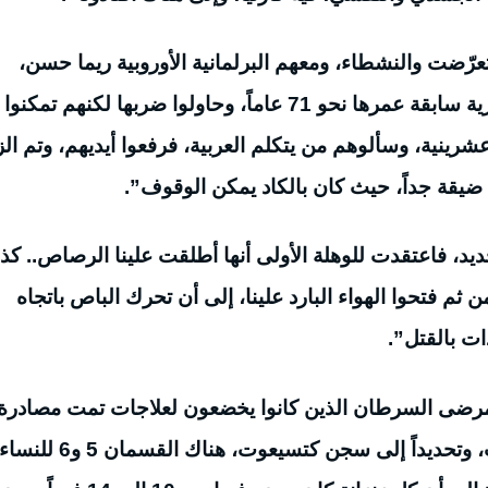
عرّضت والنشطاء، ومعهم البرلمانية الأوروبية ريما حسن،
للتعذيب والضرب، وكانت معهم أيضاً برلمانية جزائرية سابقة عمرها نحو 71 عاماً، وحاولوا ضربها لكنهم 
ينية، وسألوهم من يتكلم العربية، فرفعوا أيديهم، وتم الز
ضيقة جداً، حيث كان بالكاد يمكن الوقوف”.
 فاعتقدت للوهلة الأولى أنها أطلقت علينا الرصاص.. كذ
من ثم فتحوا الهواء البارد علينا، إلى أن تحرك الباص باتجاه
ات بالقتل”.
ى مرضى السرطان الذين كانوا يخضعون لعلاجات تمت مصادرة
أدويتهم، واقتادونا إلى الزنازين، حيث صحراء النقب، وتحديداً إلى سجن كتسيعوت، هناك القسمان 5