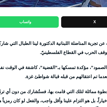
X
واتساب
عن تجربة المناضلة اللبنانية الدكتورة لينا الطبال التي شا
قف الحرب في القطاع الفلسطينيّ.
ل الصمود”، مؤكدة تمسكها بـ”القضية”، كاشفة في الوقت نف
دما تم اعتقالهم من قبله قبالة شواطئ غزة.
بخطوة مماثلة لتلك التي قامت بها، فستُشارك من دون أي تردّ
راً، بل هو التزام علينا وأقل واجب، والفعل لو كان رمزياً ه