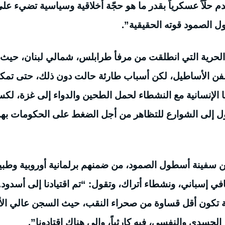
حلّاً عسكرياً بقدر ما هو حجّة أخلاقية وسياسية تضيء عل
 الصمود قوته الحقيقية”.
200 في تنظيم سفينة الحرية التي انطلقت من مرفأ طرابلس، شمالي لبنان، حيث
فن الأساطيل، لكن أسباب طارئة حالت دون ذلك، حتى تمك
لإنسانية مع النشطاء لحمل الطحين والدواء إلى غزة، لكس
ول إلى الشوارع للتظاهر من أجل الضغط على الحكومات ب
 كان معها 13 شخصاً على متن سفينة أسطول الصمود، من ضمنهم برلمانية أوروبية وط
إسباني، ونشطاء أتراك، وتقول: “تم اقتيادنا إلى أسدود. 
ملة تكون أقل قساوة من صحراء النقب، حيث السجن عالي الأ
الجسدي والنفسي، فيه كارثياً، وإلى هناك اقتادونا”.