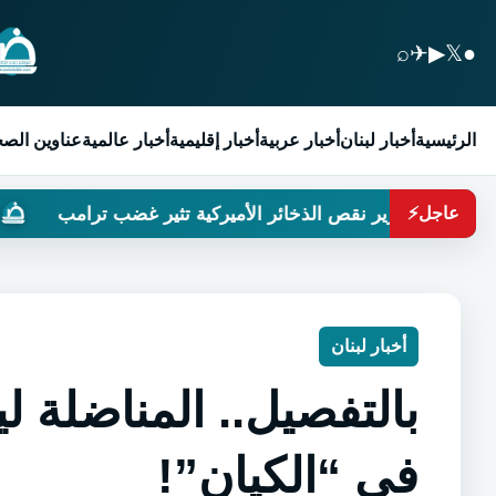
⌕
✈
▶
𝕏
●
الرئيسية
أخبار لبنان
أخبار عربية
أخبار إقليمية
أخبار عالمية
عناوين الص
ير نقص الذخائر الأميركية تثير غضب ترامب
لبنانيون ضد
عاجل
⚡
أخبار لبنان
بالتفصيل.. المناضلة ل
في “الكيان”!