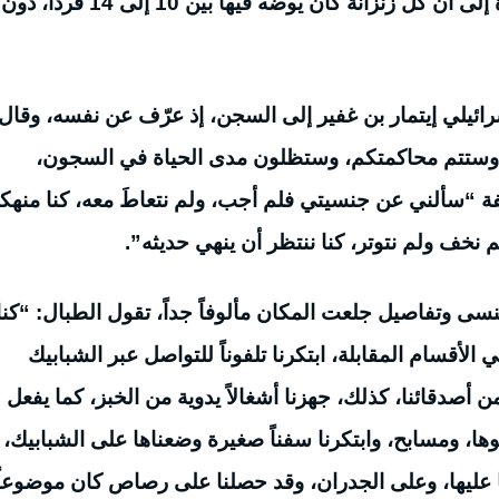
فيهما 14 زنزانة، أنا وضعت بزنزانة رقم 7″، مشيرة إلى أن كل زنزانة كان يوضه فيها بين 10 إلى 14 فرداً، دون
ائيلي إيتمار بن غفير إلى السجن، إذ عرّف عن نفسه، وقال
نا، وستتم محاكمتكم، وستظلون مدى الحياة في السجون،
 “سألني عن جنسيتي فلم أجب، ولم نتعاطَ معه، كنا منهك
 لم نخف ولم نتوتر، كنا ننتظر أن ينهي حديثه”.
ى وتفاصيل جلعت المكان مألوفاً جداً، تقول الطبال: “كنا
لأقسام المقابلة، ابتكرنا تلفوناً للتواصل عبر الشبابيك
ن أصدقائنا، كذلك، جهزنا أشغالاً يدوية من الخبز، كما يفعل
ها، ومسابح، وابتكرنا سفناً صغيرة وضعناها على الشبابيك،
 عليها، وعلى الجدران، وقد حصلنا على رصاص كان موضوعاً