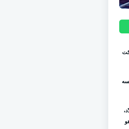
ركت
سه
د،
و