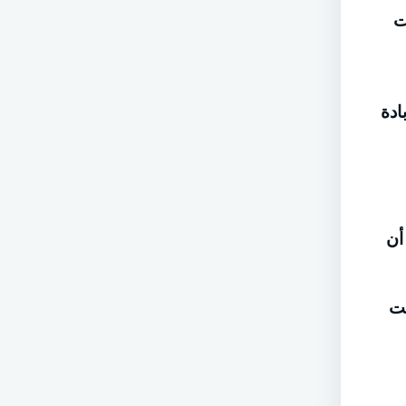
ت
ادة
أن
حت