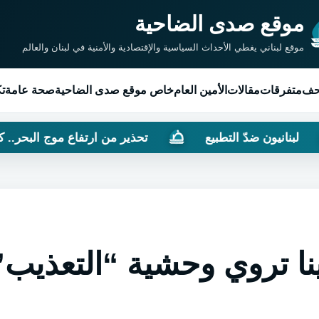
موقع صدى الضاحية
موقع لبناني يغطي الأحداث السياسية والإقتصادية والأمنية في لبنان والعالم
حف
متفرقات
مقالات
الأمين العام
خاص موقع صدى الضاحية
صحة عامة
تك
ّ التطبيع
تحذير من ارتفاع موج البحر.. كيف سيكون طقس الـ”
ينا تروي وحشية “التعذيب”