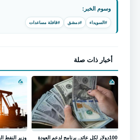
وسوم الخبر:
#السويداء
#دمشق
#قافلة مساعدات
أخبار ذات صلة
100دولار لكل عائد.. برنامج لدعم العودة
وزير النفط ا