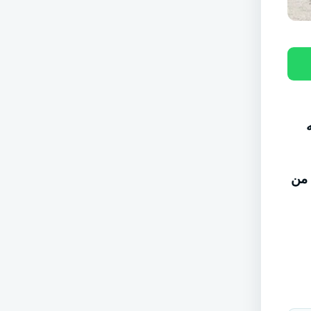
جه
لحين من