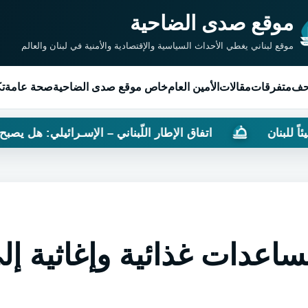
موقع صدى الضاحية
موقع لبناني يغطي الأحداث السياسية والإقتصادية والأمنية في لبنان والعالم
حف
متفرقات
مقالات
الأمين العام
خاص موقع صدى الضاحية
صحة عامة
تك
اتفاق الإطار اللّبناني – الإسـرائيلي: هل يصبح لبنان مُستع
عدات غذائية وإغاثية إل