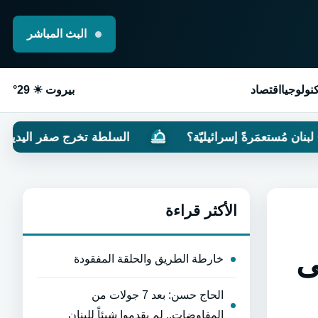
البث المباشر
نولوجيا
اقتصاد
بيروت ☀ 29°
مَرةً إسرائيليّة؟
السلطة تخرج صفر اليدين من مُفاوض
الأكثر قراءة
ى
خارطة الطريق والحلقة المفقودة
الحاج حسن: بعد 7 جولات من
المفاوضات.. لم يقدموا شيئاً للبنان