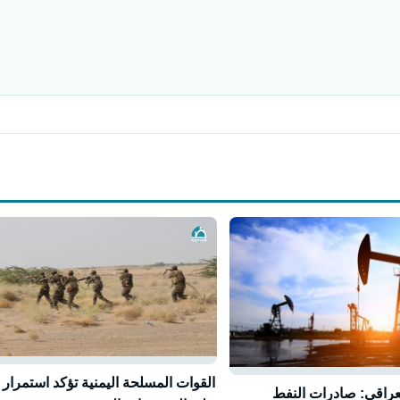
القوات المسلحة اليمنية تؤكد استمرار ا
لعراقي: صادرات النفط