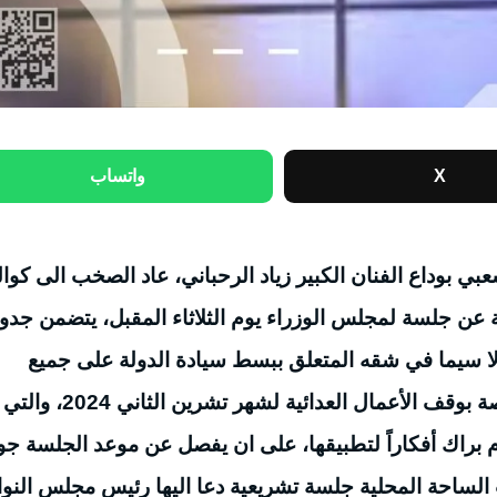
X
واتساب
بي بوداع الفنان الكبير زياد الرحباني، عاد الصخب الى كوا
 عن جلسة لمجلس الوزراء يوم الثلاثاء المقبل، يتضمن جدو
 لا سيما في شقه المتعلق ببسط سيادة الدولة على جميع
أراضيها بقواها الذاتية حصراً، وبحث الترتيبات الخاصة بوقف الأعمال العدائية لشهر تشرين الثاني 2024، والتي
 براك أفكاراً لتطبيقها، على ان يفصل عن موعد الجلسة جو
الساحة المحلية جلسة تشريعية دعا اليها رئيس مجلس النو