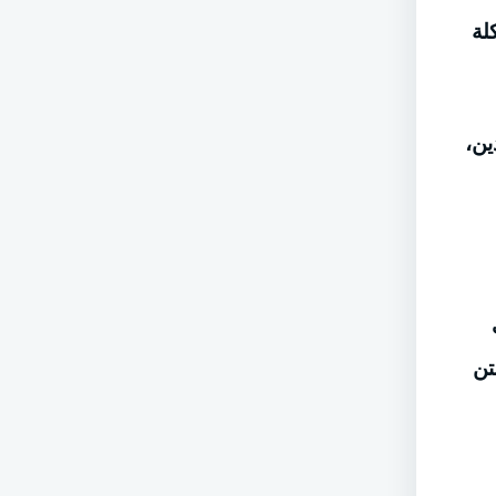
لة
ين،
تن