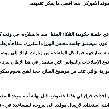
لموفد الاميركي، هما اقصى ما يمكن تقديمه.
 جلسة حكومية الثلاثاء المقبل ببند «السلاح»، في وقت ك
 عون سيستبق جلسة مجلس الوزراء المقررة، بمفاجأة يعلنه
مفصلة يصارحهم فيها بكل الملفات، من زيارات باراك إلى موض
وع الإصلاحات والقوانين التي ستصدر في هذا الإطار، ليرد ب
ورية، والتي تتخذ من موضوع السلاح حجة لشن هجوم يمكن
 احداث خرق في هذا الخصوص، قبل نهاية آب، موعد التمدي
ابدى استعداده لارسال موفده الى بيروت، للمساعدة في «تد