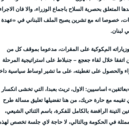
 بندها المتعلق بحصرية السلاح باجماع الوزراء، والا فان الاجرا
ت، خصوصا انه مع تشرين يصبح الملف اللبناني في «عهدة
 لبنان.
وزياراته المكوكية على المقرات، مدعوما بموقف كل من
ن اتفقا خلال لقاء جعجع – جنبلاط على استراتيجية المرحلة
اء والحصول على تغطيته، على ما تشير اوساط سياسية داخل
عائقين» اساسيين: الاول، تريث بعبدا، التي تخشى انكسار
ذي تقيمه مع حارة حريك، من هنا تفضيلها تعليق مسالة طرح
ن التينة الرافضة بالكامل للفكرة، باسم الثنائي الشيعي،
لممثلة في الحكومة وبالتالي، لا حاجة لاي جلسة تخصص لهذه