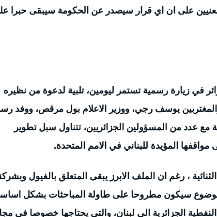
لمعنيين على ان اي قرار سيصدر عن الحكومة سيبقى حبرا عل
ئر في زيارة رسمية تستمر ليومين، تلبية لدعوة من نظيره
ة والمغتربين يوسف رجي، ووزير الاعلام بول مرقص، ووفد رس
مع عدد من المسؤولين الجزائريين، تتناول سبل تطوير
مواقفها المؤيدة للبناني في الامم المتحدة.
نائية ، رغم ان الملف الابرز يبقى المتعلق بالفيول وبشركة
موضوع سيكون مطروحا على طاولة المباحثات بشكل اساس
النفطية الجزائرية الى لبنان، والتي يحتاجها خصوصا في مجا