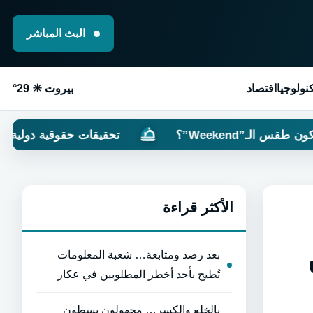
البث المباشر
نولوجيا
اقتصاد
بيروت ☀ 29°
؟
تحقيقات حقوقية دولية: “الكيان” قتل آم
الأكثر قراءة
بعد رصد ومتابعة… شعبة المعلومات
تُطيح بأحد أخطر المطلوبين في عكار
بالخلع والكسر… مجهولون يسطون