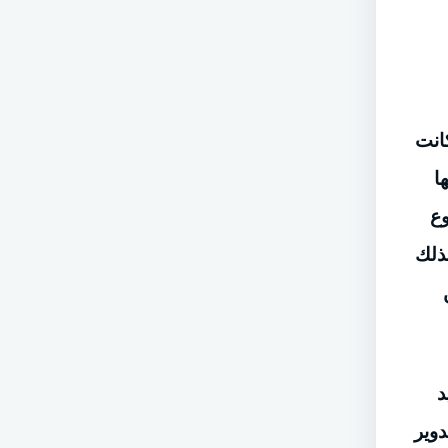
انت
ا
وع
ذلك
د
وير