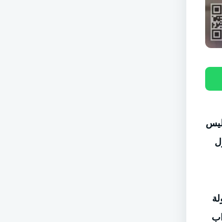
ليس
ل
لة
اب