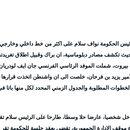
رئيس الحكومة نواف سلام على اكثر من خط داخلي وخارجي،
حيث تكشف مصادر دبلوماسية، ان براك وقبيل اطلاق تغريدته
 بيروت، شملت الموفد الرئاسي الفرنسي جان ايف لودريان
لامير يزيد بن فرحان، خلصت الى ان واشنطن اتخذت قرارها
الخطوات المطلوبة والجدول الزمني المحدد لكل منها باتا في
 تدخل شخصيا، عارضا حلا وسطا، طارحا على الرئيس سلام تق
 موقف الادارة الجمهورية، تقضي بعقد جلسة للحكومة تقر