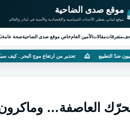
موقع صدى الضاحية
موقع لبناني يغطي الأحداث السياسية والإقتصادية والأمنية في لبنان والعالم
حف
متفرقات
مقالات
الأمين العام
خاص موقع صدى الضاحية
صحة عامة
تك
ع
تحذير من ارتفاع موج البحر.. كيف سيكون طقس الـ”Weekend”
تحرّك العاصفة… وماكرون