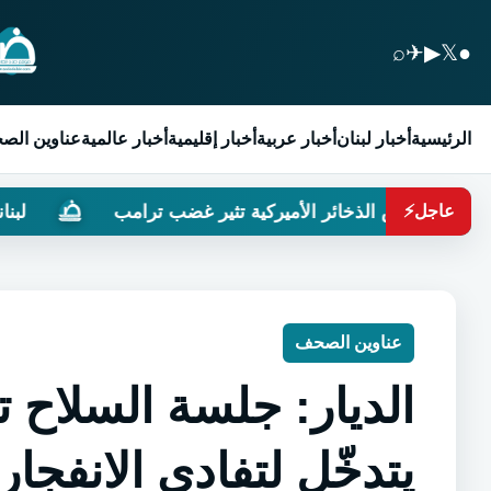
⌕
✈
▶
𝕏
●
الرئيسية
أخبار لبنان
أخبار عربية
أخبار إقليمية
أخبار عالمية
عناوين الص
الذخائر الأميركية تثير غضب ترامب
لبنانيون ضدّ التطبي
عاجل
⚡
عناوين الصحف
الديار: جلسة السلاح 
يتدخّل لتفادي الانفجار