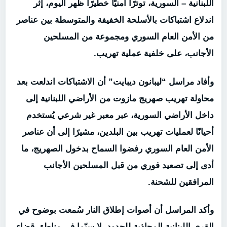
اللبنانية – السورية، توترًا أمنيًا خطيرًا ظهر اليوم، إثر
اندلاع اشتباكات بالأسلحة الخفيفة والمتوسطة بين عناصر
من الأمن العام السوري ومجموعة من المسلحين
الأجانب، على خلفية عملية تهريب.
وأفاد مراسل “ليبانون ديبايت” أن الاشتباكات اندلعت بعد
محاولة تهريب صهريج مازوت من الأراضي اللبنانية إلى
داخل الأراضي السورية، عبر معبر غير شرعي يُستخدم
أحيانًا لعمليات تهريب بين البلدين، مشيرًا إلى أن عناصر
الأمن العام السوري رفضوا السماح بدخول الصهريج، ما
أدى إلى تصعيد فوري من قبل المسلحين الأجانب
المرافقين للشحنة.
وأكد المراسل أن أصوات إطلاق النار سُمعت بوضوح في
القرى اللبنانية المحاذية للحدود، لا سيّما في مناطق قضاء