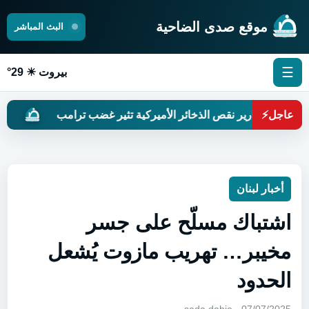
موقع صدى الضاحية
البث المباشر
☰
بيروت ☀ 29°
عاجل
⚡
تقارير نقص الذخائر الأميركية تثير غضب ترامب
لبنانيون
أخبار لبنان
اشتباك مسلّح على جسر
مخيبر… تهريب مازوت يُشعل
الحدود