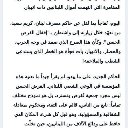
المقامرة التي التهمت أموال اللبنانيين ذات انهيار.
اليوم، نُفاجأ بما نُقل عن حاكم مصرف لبنان، كريم سعيد،
من تعهّد خلال زيارته إلى واشنطن بـ”إقفال القرض
الحسن”. وكأن هذا الصرح الذي صمد في وجه الحرب،
والحصار، والانهيار، بات فجأة هو الخطر الذي يستدعي
الشطب والملاحقة!
الحاكم الجديد، على ما يبدو، لم يقرأ جيداً ما تعنيه هذه
المؤسسة في الوعي الشعبي اللبناني. القرض الحسن
ليس مجرد جمعية تُقرض وتسترد، بل هو نموذج مختلف
تماماً: نابع من الناس، قائم على الثقة، ومحكوم بمعادلة
الشفافية والمسؤولية. وهو قبل كل شيء، المكان الذي
حافظ على ودائع الآلاف من اللبنانيين، حين تخلّت