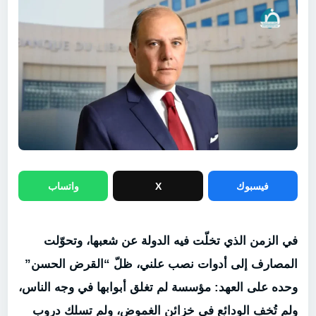
فيسبوك
X
واتساب
في الزمن الذي تخلّت فيه الدولة عن شعبها، وتحوّلت
المصارف إلى أدوات نصب علني، ظلّ “القرض الحسن”
وحده على العهد: مؤسسة لم تغلق أبوابها في وجه الناس،
ولم تُخفِ الودائع في خزائن الغموض، ولم تسلك دروب