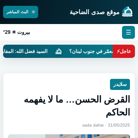
موقع صدى الضاحية
البث المباشر
☰
بيروت ☀ 29°
عاجل
⚡
تون المعمّر في جنوب لبنان؟
السيد فضل الله: المفاوضات مر
سلايدر
القرض الحسن… ما لا يفهمه
الحاكم
31/05/2025 · sada dahie