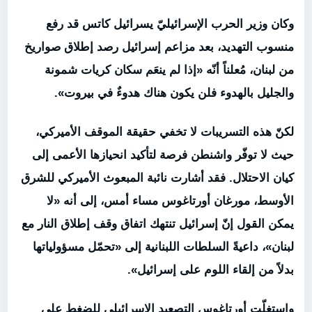
وكان وزير الحرب الإسرائيليّ يسرائيل كاتس قد رفع
منسوب التهديد، بعد مزاعم إسرائيل رصد إطلاق صواريخ
من لبنان، مُعلناً أنّه «إذا لم ينعَم سكان كريات شمونة
والجليل بالهدوء فلن يكون هناك هدوءٌ في بيروت».
لكنّ هذه التسريبات لا تخفي حقيقة الموقف الأميركي،
حيث لا توفّر واشنطن فرصة لتأكيد انحيازها الأعمى إلى
كيان الاحتلال. فقد أشارت نائبة المبعوث الأميركي للشرق
الأوسط، مورغان أورتاغوس مساء أمس، إلى أنه «لا
يمكن القول إنّ إسرائيل تنتهك اتفاق وقف إطلاق النار مع
لبنان»، داعيةً السلطات اللبنانية إلى «تحمّل مسؤولياتها
بدلاً من إلقاء اللوم على إسرائيل».
واستغلّت أورتاغوس التصعيد الإسرائيلي للضغط على