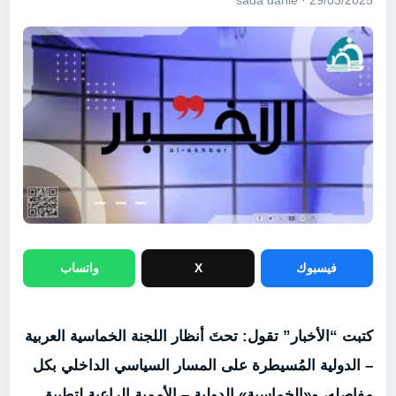
29/03/2025 · sada dahie
فيسبوك
X
واتساب
كتبت “الأخبار” تقول: تحتَ أنظار اللجنة الخماسية العربية
– الدولية المُسيطرة على المسار السياسي الداخلي بكل
مفاصله، و«الخماسية» الدولية – الأممية الراعية لتطبيق