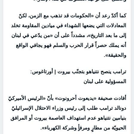
كما أكدّ رعد أن «الحكومات قد تذهب مع الزمن، لكنّ
المعادلات التي يضعها الشهداء في ميادين المقاومة تخلد
إلى ما بعد التاريخ»، مشدداً على أن «من يدّعي في لبنان
أنه يملك حصراً قرار الحرب والسلم فهو يجافي الواقع
والحقيقة».
ترامب ينصح نتنياهو بتجنّب بيروت | أورتاغوس:
المسؤولية على لبنان
أفادت صحيفة «يديعوت أحرونوت» بأنّ «الرئيس الأميركيّ
دونالد ترامب طلب إلى رئيس وزراء الاحتلال الإسرائيليّ
بنيامين نتنياهو عدم استهداف العاصمة بيروت أو المرافق
الحيويّة من مطارٍ ومرفأٍ وشركة الكهرباء».