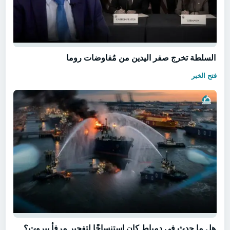
السلطة تخرج صفر اليدين من مُفاوضات روما
فتح الخبر
هل ما حدث في دمياط كان استنساخًا لتفجير مرفأ بيروت؟