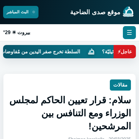
موقع صدى الضاحية
البث المباشر
☰
بيروت ☀ 29°
رائيليّة؟
عاجل
⚡
السلطة تخرج صفر اليدين من مُفاوضات روما
مقالات
سلام: قرار تعيين الحاكم لمجلس
الوزراء ومع التنافس بين
المرشحين!