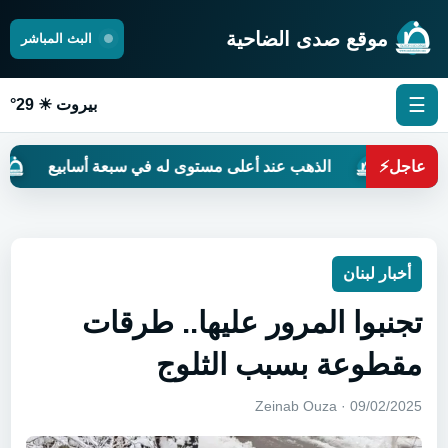
موقع صدى الضاحية
البث المباشر
☰
بيروت ☀ 29°
؟
عاجل
⚡
الذهب عند أعلى مستوى له في سبعة أسابيع
حين
أخبار لبنان
تجنبوا المرور عليها.. طرقات
مقطوعة بسبب الثلوج
09/02/2025 · Zeinab Ouza