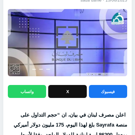
15/06/2023 · sada dahie
فيسبوك
X
واتساب
اعلن مصرف لبنان في بيان، ان “حجم التداول على
منصة
Sayrafa
بلغ لهذا اليوم، 175 مليون دولار أميركي
بمعدل
86200
ليرة لبنانية للدولار الواحد، وفقا لأسعار