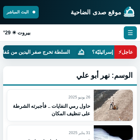
موقع صدى الضاحية
البث المباشر
☰
بيروت ☀ 29°
عاجل
⚡
 مُستعمَرةً إسرائيليّة؟
السلطة تخرج صفر اليدين من مُفاوض
الوسم:
نهر أبو علي
26 يونيو 2025
حاول رمي النفايات .. فأجبرته الشرطة
على تنظيف المكان
31 يناير 2025