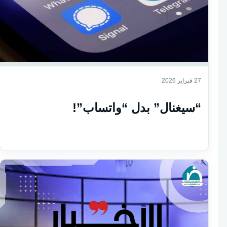
27 فبراير 2026
“سيغنال” بدل “واتساب”!