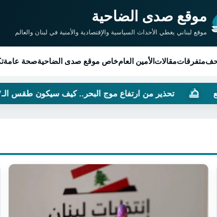
موقع صدى الضاحية
موقع لبناني يغطي الأحداث السياسية والإقتصادية والأمنية في لبنان والعالم
حف
متفرقات
مقالات
الأمين العام
خاص موقع صدى الضاحية
صحة عامة
تك
تحذير من ارتفاع موج البحر.. كيف سيكون طقس الـ”Weekend”؟