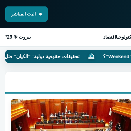
البث المباشر
نولوجيا
اقتصاد
بيروت ☀ 29°
تحقيقات حقوقية دولية: “الكيان” قتل آمال خليل عمد