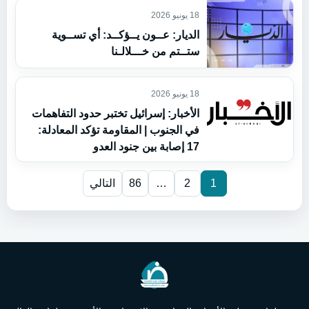
18 يونيو 2026
الديار: عــون يــؤكــد: أي تســوية
ستــتم من خـــلالـنا
18 يونيو 2026
الأخبار: إسرائيل تختبر حدود التفاهمات
في الجنوب | المقاومة تؤكد المعادلة:
17 إصابة بين جنود العدو
1
2
…
86
التالي