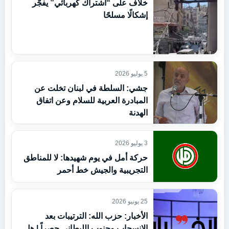
خلاف على “اشتراك كهربائي” يفجّر
إشكالًا مسلحًا
5 يوليو 2026
جشي: السلطة في لبنان تخلت عن
المبادرة العربية للسلام وعن اتفاق
الهدنة
3 يوليو 2026
حركة أمل في يوم شهيدها: لا للمناطق
التجريبية والجيش خط أحمر
25 يونيو 2026
الأخبار: حزب الله: الترتيبات بعد
الانسحاب وجنوب الليطاني حصراً | هل