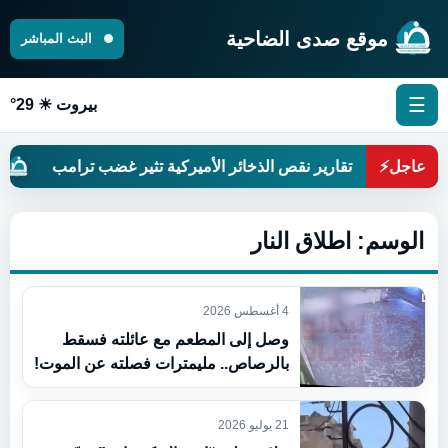
موقع صدى الضاحية
البث المباشر
☰
بيروت ☀ 29°
ً
عاجل
⚡
تقارير نقص الذخائر الأميركية تثير غضب ترامب
الوسم:
اطلاق النار
4 أغسطس 2026
وصل إلى المطعم مع عائلته فسقط
بالرصاص.. مليمترات فصلته عن الموت!
21 يوليو 2026