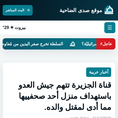
موقع صدى الضاحية
البث المباشر
☰
بيروت ☀ 29°
عاجل
⚡
رةً إسرائيليّة؟
السلطة تخرج صفر اليدين من مُفاوضات روم
أخبار عربية
قناة الجزيرة تتهم جيش العدو
باستهداف منزل أحد صحفييها
مما أدى لمقتل والده.