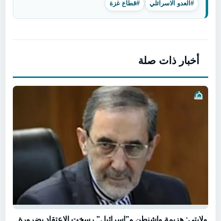
#العدو الاسرائلي
#قطاع غزة
أخبار ذات صلة
ولايتي: هزيمة واشنطن و”إسرائيل” رسخت الاعتقاد بضرورة