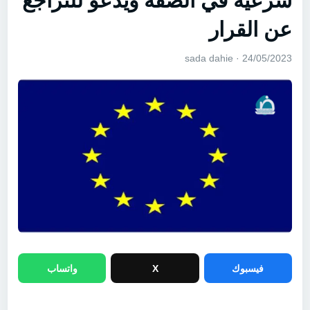
شرعية في الضفة ويدعو للتراجع
عن القرار
24/05/2023 · sada dahie
فيسبوك
X
واتساب