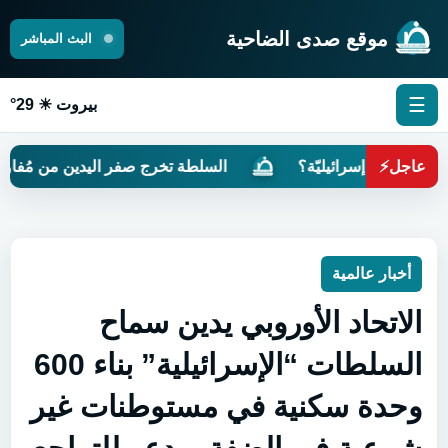
موقع صدى الضاحية
البث المباشر
☰
بيروت ☀ 29°
عاجل
⚡
عمَرةً إسرائيليّة؟
السلطة تخرج صفر اليدين من مُفاوضات ر
أخبار عالمية
الاتحاد الأوروبي يدين سماح
السلطات “الإسرائيلية” بناء 600
وحدة سكنية في مستوطنات غير