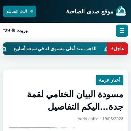
موقع صدى الضاحية
البث المباشر
☰
بيروت ☀ 29°
؟
عاجل
⚡
الذهب عند أعلى مستوى له في سبعة أسابيع
حي
أخبار عربية
مسودة البيان الختامي لقمة
جدة…اليكم التفاصيل
19/05/2023 · sada dahie