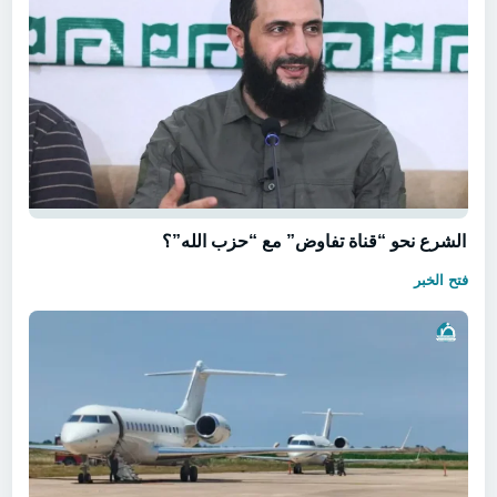
الشرع نحو “قناة تفاوض” مع “حزب الله”؟
فتح الخبر