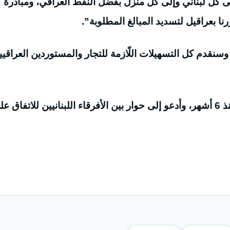
 إلى كل لبناني وإلى كل منزل بفضل النفط العراقي، ومبادرة
ا بعراقيل لتسديد المبالغ المطلوبة”.
وسنقدم كل التسهيلات اللّازمة للتجار والمستوردين العراقيي
وأوضح قائلا “نأسف أننا من دون رئيس جمهورية منذ 6 أشهر، وأدعو إلى حوار بين الأفرقاء اللبنانيين للاتفاق 