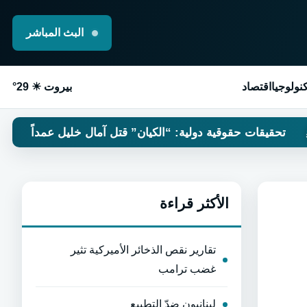
البث المباشر
نولوجيا
اقتصاد
بيروت ☀ 29°
ات حقوقية دولية: “الكيان” قتل آمال خليل عمداً
لا مب
الأكثر قراءة
تقارير نقص الذخائر الأميركية تثير
غضب ترامب
لبنانيون ضدّ التطبيع