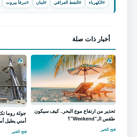
#الكهرباء
#النفط العراقي
#لبنان
#مرفأ بيروت
أخبار ذات صلة
تحذير من ارتفاع موج البحر.. كيف سيكون
جولة روما تك
طقس الـ”Weekend”؟
أمني يطيل أمد
فتح الخبر
فتح الخبر