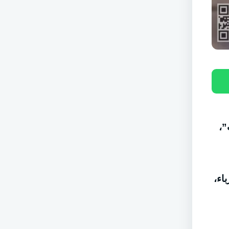
”،
اء،