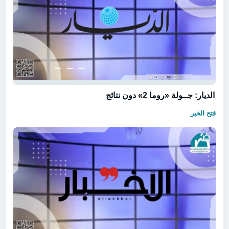
الديار: جــولة «روما 2» دون نتائج
فتح الخبر