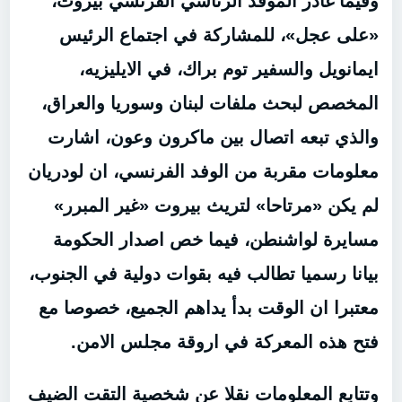
وفيما غادر الموفد الرئاسي الفرنسي بيروت،
«على عجل»، للمشاركة في اجتماع الرئيس
ايمانويل والسفير توم براك، في الايليزيه،
المخصص لبحث ملفات لبنان وسوريا والعراق،
والذي تبعه اتصال بين ماكرون وعون، اشارت
معلومات مقربة من الوفد الفرنسي، ان لودريان
لم يكن «مرتاحا» لتريث بيروت «غير المبرر»
مسايرة لواشنطن، فيما خص اصدار الحكومة
بيانا رسميا تطالب فيه بقوات دولية في الجنوب،
معتبرا ان الوقت بدأ يداهم الجميع، خصوصا مع
فتح هذه المعركة في اروقة مجلس الامن.
وتتابع المعلومات نقلا عن شخصية التقت الضيف