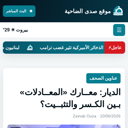
موقع صدى الضاحية
البث المباشر
☰
بيروت ☀ 29°
عاجل
⚡
ص الذخائر الأميركية تثير غضب ترامب
لبنانيون ضدّ التطبيع
عناوين الصحف
الديار: معــارك «المعــادلات»
بـين الكـسر والتثبــيت؟
10/06/2026 · Zeinab Ouza