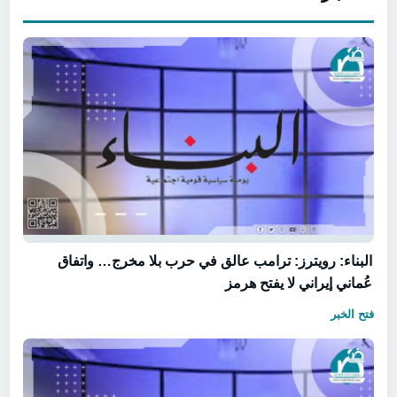
البناء: رويترز: ترامب عالق في حرب بلا مخرج… واتفاق
عُماني إيراني لا يفتح هرمز
فتح الخبر