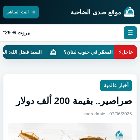
موقع صدى الضاحية
البث المباشر
☰
بيروت ☀ 29°
عاجل
⚡
لزيتون المعمّر في جنوب لبنان؟
السيد فضل الله: المفاوضات
أخبار عالمية
صراصير.. بقيمة 200 ألف دولار
07/06/2026 · sada dahie