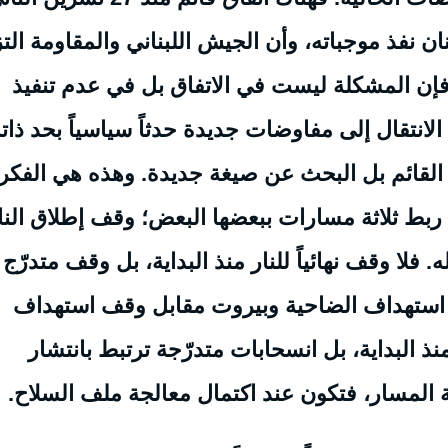
 لبنان نفذ موجباته، وأن الجيش اللبناني والمقاومة الت
، فإن المشكلة ليست في الاتفاق بل في عدم تنفيذ
لانتقال إلى مفاوضات جديدة حدثاً سياسياً بحد ذاته
فاق القائم بل البحث عن صيغة جديدة. وهذه هي الفكر
: ربط ثلاثة مسارات ببعضها البعض؛ وقف إطلاق النا
فلا وقف نهائياً للنار منذ البداية، بل وقف متدرّج
قف استهداف الضاحية وبيروت مقابل وقف استهداف
نذ البداية، بل انسحابات متدرّجة ترتبط بانتشار
ة المسار، فتكون عند اكتمال معالجة ملف السلاح.