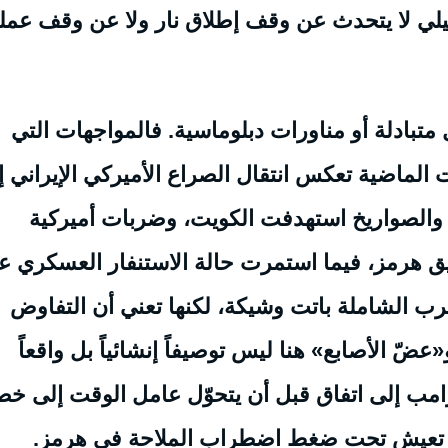
يلي لا يتحدث عن وقف إطلاق نار ولا عن وقف عملي
متبادلة أو مناورات دبلوماسية. فالمواجهات التي
الماضية تعكس انتقال الصراع الأميركي الإيراني إ
 والصواريخ استهدفت الكويت، وضربات أميركية
يق هرمز، فيما استمرت حالة الاستنفار العسكري ع
لحرب الشاملة باتت وشيكة، لكنها تعني أن التفاوض
ّ الأصابع» هنا ليس توصيفاً إنشائياً بل واقعاً
ترامب إلى اتفاق قبل أن يتحوّل عامل الوقت إلى خ
الت تعيش تحت ضغط اضطراب الملاحة في هرمز.