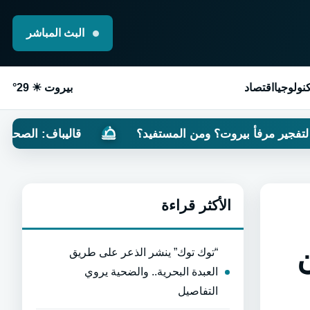
البث المباشر
نولوجيا
اقتصاد
بيروت ☀ 29°
؟ ومن المستفيد؟
قاليباف: الصحفيون مجاهدون.. الو
الأكثر قراءة
ن
“توك توك” ينشر الذعر على طريق
العبدة البحرية.. والضحية يروي
التفاصيل