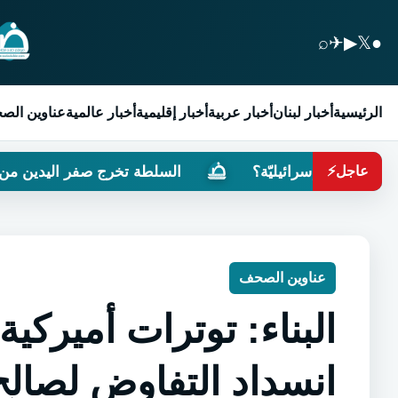
⌕
✈
▶
𝕏
●
الرئيسية
أخبار لبنان
أخبار عربية
أخبار إقليمية
أخبار عالمية
عناوين الص
ليّة؟
السلطة تخرج صفر اليدين من مُفاوضات روما
عاجل
⚡
عناوين الصحف
البناء: توترات أميركية
انسداد التفاوض لصالح