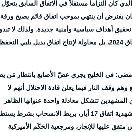
ي كان التزاماً مستقلاً في الاتفاق السابق يتحوّل 
 كان يفترض أن ينتهي بموجب اتفاق قائم يصبح ورقة
حقيق أهداف سياسية وأمنية جديدة. ولذلك لا تبدو
المفاوضات الحالية محاولة لفرض تنفيذ اتفاق 2024، بل محاولة لإنتاج اتفاق بديل يلبي ال
مضى: في الخليج يجري عضّ الأصابع بانتظار مَن ي
هم وقف النار فيما يعلن قادة الاحتلال أنهم لا
 المشهدين تتشكل معادلة واحدة عنوانها الظاهر
التفاوض، لكن مضمونها الفعلي هو تكرار مشهدية اتفاق 17 أيار، بربط الانسحاب بشرط يس
س متفق عليها للإنجاز، ومرجعية الحَكَم الأميركية