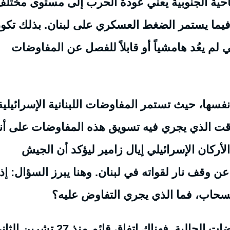
حية الجنوبية يعني عودة الحرب إلى مستوى مختلف
 فيما يستمر الضغط العسكري على لبنان. بذلك تكو
لم يعُد هامشياً أو قابلاً للفصل عن المفاوضات
ها، حيث تستمر المفاوضات اللبنانية الإسرائيلية
قت الذي يجري فيه تسويق هذه المفاوضات على أنه
ركان الإسرائيلي إيال زامير ليؤكد أن الجيش
ن وقف نار لقواته في لبنان. وهنا يبرز السؤال: إذا
نسحاب، فما الذي يجري التفاوض عليه؟
هذا السؤال يقود مباشرة إلى جوهر المفاوضات الحالية. فهناك اتفاق قائم منذ 27 تشر