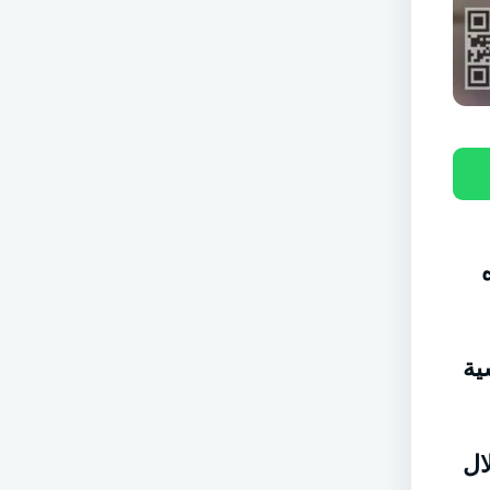
ية
ال