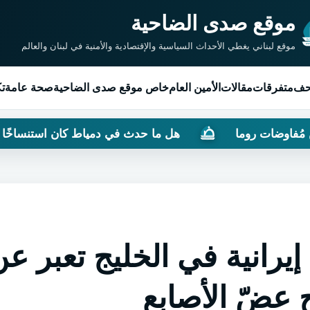
موقع صدى الضاحية
موقع لبناني يغطي الأحداث السياسية والإقتصادية والأمنية في لبنان والعالم
حف
متفرقات
مقالات
الأمين العام
خاص موقع صدى الضاحية
صحة عامة
تك
هل ما حدث في دمياط كان استنساخًا لتفجير مرفأ بيروت
 إيرانية في الخليج تعبر ع
 عضّ الأصابع