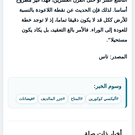
التاسع عشر أو حتى القرن العشرين، فهذا غير مطروح
أساسا. لذلك فإن الحديث عن نقطة اللاعودة بالنسبة
للأرض ككل قد لا يكون دقيقا تماما، إذ لا توجد خطة
للعودة إلى الوراء. فالأمر بالغ التعقيد، بل يكاد يكون
مستحيلا”.
المصدر: تاس
وسوم الخبر:
#أليكسي كوكورين
#المناخ
#جزر المالديف
#فيضانات
أخبار ذات صلة