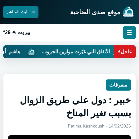
موقع صدى الضاحية
البث المباشر
☰
بيروت ☀ 29°
عاجل
⚡
عدو.. الأنفاق التي غيّرت موازين الحروب
هاشم: أي تنازل أ
متفرقات
خبير : دول على طريق الزوال
بسبب تغير المناخ
14/02/2026 · Fatima Kashkoush